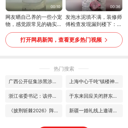
00:10
00:36
网友晒自己养的一些小宠
发泡水泥填不满，装修师
物，感觉跟常见的确实有
傅检查发现漏到楼下：出
些不一样
风口未延伸到外墙
打开网易新闻，查看更多热门视频
热门搜索
广西公开征集涉黑涉恶犯罪线索
上海中心千吨“镇楼神器”摆动明显
浙江省委书记：该停下的坚决停下来
于东来回应关闭胖东来生活广场店
《披荆斩棘2026》阵容官宣
新疆一婚礼线上邀请引热议