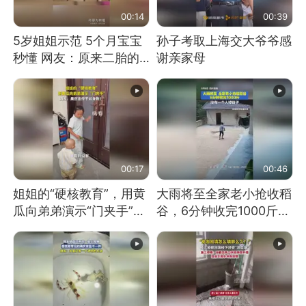
00:14
00:39
5岁姐姐示范 5个月宝宝
孙子考取上海交大爷爷感
秒懂 网友：原来二胎的
谢亲家母
快乐长这样
00:17
00:46
姐姐的“硬核教育”，用黄
大雨将至全家老小抢收稻
瓜向弟弟演示“门夹手”，
谷，6分钟收完1000斤，
网友：果然言传不如身
没有一个人掉链子
教！