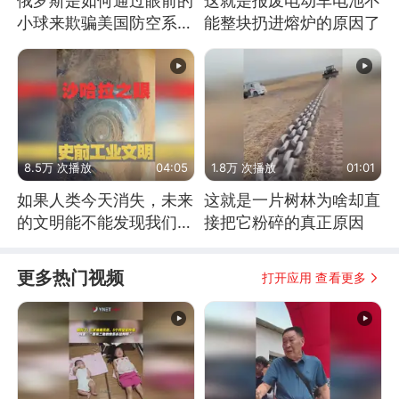
俄罗斯是如何通过眼前的
这就是报废电动车电池不
小球来欺骗美国防空系统
能整块扔进熔炉的原因了
的
8.5万 次播放
04:05
1.8万 次播放
01:01
如果人类今天消失，未来
这就是一片树林为啥却直
的文明能不能发现我们存
接把它粉碎的真正原因
在过？
更多热门视频
打开应用 查看更多