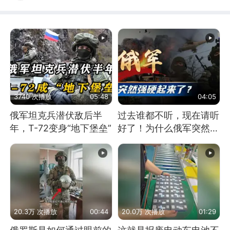
3740 次播放
05:48
04:05
俄军坦克兵潜伏敌后半
过去谁都不听，现在请听
年，T-72变身“地下堡垒”
好了！为什么俄军突然强
硬起来了？
20.3万 次播放
00:44
20.0万 次播放
01:29