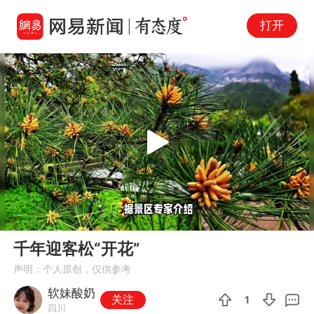
打开
Play
00:00
00:54
En
千年迎客松“开花”
fu
声明：个人原创，仅供参考
软妹酸奶
关注
1
四川