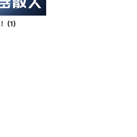
01:54
Enter
(1)
fullscreen