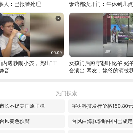
当事人：已报警处理
饭馆都没开门：午休到几点
00:09
厢内遇吵闹小孩，亮出“王
女孩门后蹲守想吓姥爷 姥
静音
合演出 网友：姥爷的演技
热门搜索
市长不提美国原子弹
宇树科技发行价格150.80元
台风黄色预警
台风白海豚影响中国已成定