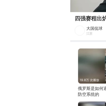
00:00
四强赛程出
大国侃球
江苏
19.8万 次播放
俄罗斯是如何
防空系统的