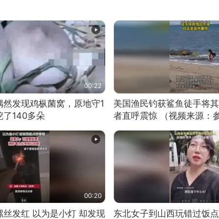
00:22
偶然发现鸡枞菌窝，原地守1
美国渔民钓获鲨鱼徒手将其
了140多朵
者直呼震惊 （视频来源：
00:20
丝发红 以为是小灯 却发现
东北女子到山西玩错过饭点