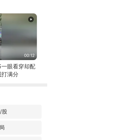
00:12
爷一眼看穿却配
我打满分
/股
局