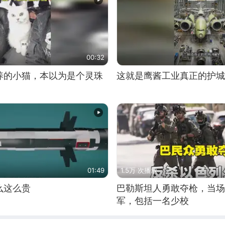
00:32
养的小猫，本以为是个灵珠
这就是鹰酱工业真正的护城
01:49
1.5万 次播放
么这么贵
巴勒斯坦人勇敢夺枪，当场
军，包括一名少校