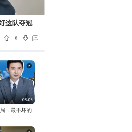
03:27
Enter
好这队夺冠
fullscreen
6
06:05
局，最不坏的