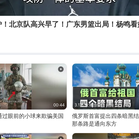
炉！北京队高兴早了！广东男篮出局！杨鸣看
00:44
3.1万 次播放
通过眼前的小球来欺骗美国
俄罗斯首富提出四条暗黑结
那条路是通向东方