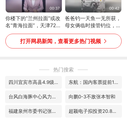
00:37
00:42
你楼下的“兰州拉面”或改
爸爸钓一天鱼一无所获，
名“青海拉面”，天津72家
母女俩临时接管钓位，用
面馆已集体更换招牌
玩具鱼竿钓上大鱼
打开网易新闻，查看更多热门视频
热门搜索
四川宜宾市高县4.9级地震致1人死亡
东航：国内客票提前14天免费退改
台风白海豚中心风力增强
向鹏0-3不敌张本智和
福建泉州市委书记张毅恭被查
超颖电子拟投资20.86亿建设新项目