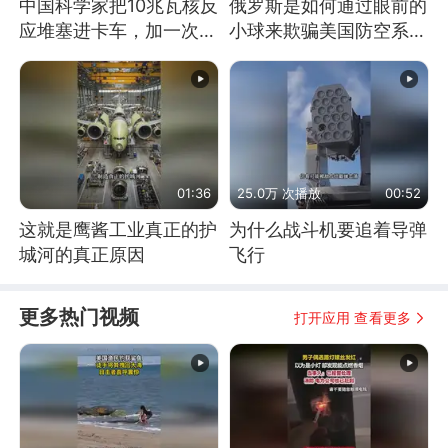
中国科学家把10兆瓦核反
俄罗斯是如何通过眼前的
应堆塞进卡车，加一次燃
小球来欺骗美国防空系统
料能跑几十年
的
01:36
25.0万 次播放
00:52
这就是鹰酱工业真正的护
为什么战斗机要追着导弹
城河的真正原因
飞行
更多热门视频
打开应用 查看更多