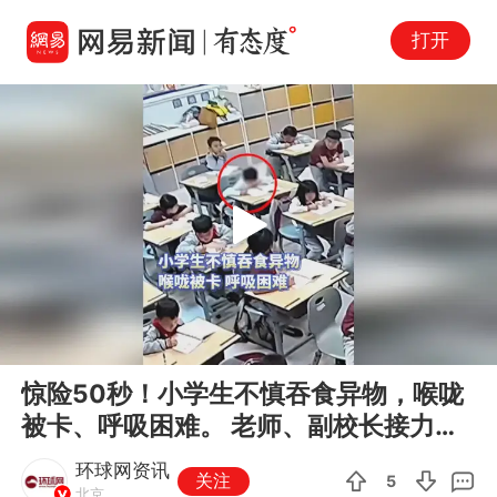
打开
Play
00:00
00:36
En
惊险50秒！小学生不慎吞食异物，喉咙
fu
被卡、呼吸困难。 老师、副校长接力使
用“海姆立克急救法”，成功帮...
环球网资讯
关注
5
北京