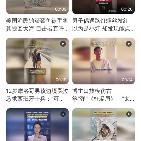
00:09
00:20
美国渔民钓获鲨鱼徒手将
男子偶遇路灯螺丝发红
其拽回大海 目击者直呼
以为是小灯 却发现能点
震惊 （视频来源：参考
燃香烟 当事人：已报警
消息）
处理
00:19
00:14
12岁摩洛哥男孩边境哭泣
博主口技模仿古
恳求西班牙士兵：“可不
筝“弹”《枉凝眉》，“太
可以不要把我遣返回国”
像了～你是吃古筝长大的
吗？”“或将成为首位考级
不带古筝的选手。”（来
源：新华每日电讯）