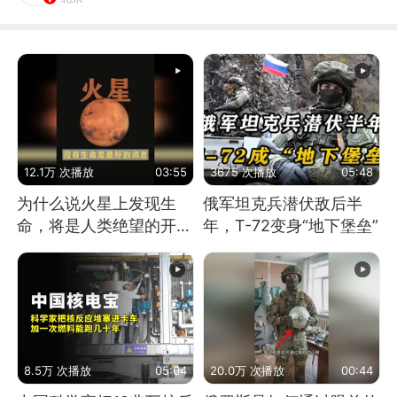
12.1万 次播放
03:55
3675 次播放
05:48
为什么说火星上发现生
俄军坦克兵潜伏敌后半
命，将是人类绝望的开
年，T-72变身“地下堡垒”
始？
8.5万 次播放
05:04
20.0万 次播放
00:44