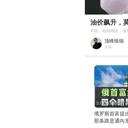
00:00
油价飙升，
声明：取材网络，谨
顶峰狼烟
河南
3.1万 次播放
俄罗斯首富提
那条路是通向