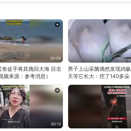
00:09
鲨鱼徒手将其拽回大海 目击
男子上山采菌偶然发现鸡枞
（视频来源：参考消息）
天等它长大：挖了140多朵
00:13