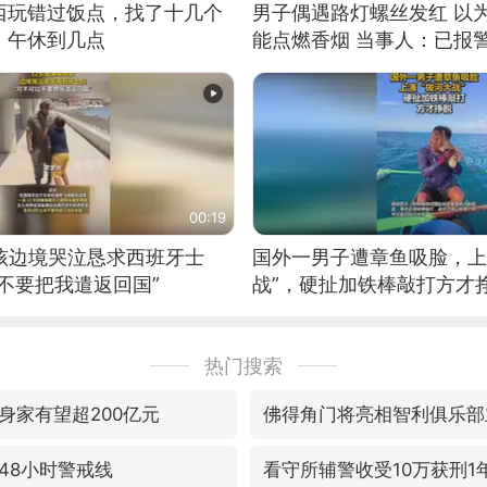
西玩错过饭点，找了十几个
男子偶遇路灯螺丝发红 以
：午休到几点
能点燃香烟 当事人：已报
00:19
男孩边境哭泣恳求西班牙士
国外一男子遭章鱼吸脸，上
不要把我遣返回国”
战”，硬扯加铁棒敲打方才
热门搜索
身家有望超200亿元
佛得角门将亮相智利俱乐部
48小时警戒线
看守所辅警收受10万获刑1