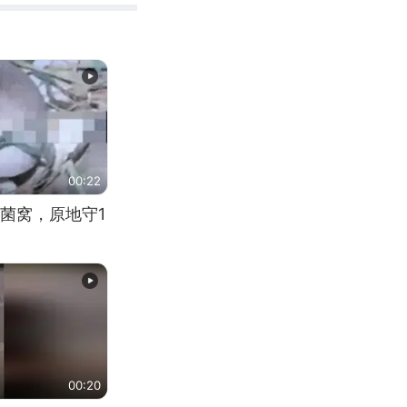
00:22
菌窝，原地守1
00:20