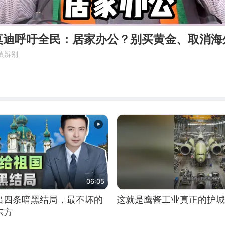
莫迪呼吁全民：居家办公？别买黄金、取消海
慎辨别
06:05
出四条暗黑结局，最不坏的
这就是鹰酱工业真正的护城
东方