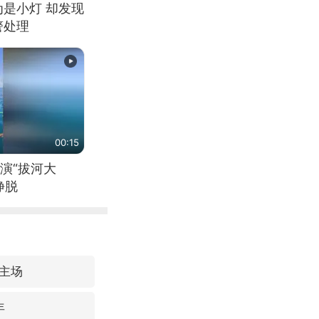
为是小灯 却发现
警处理
00:15
演“拔河大
挣脱
主场
年