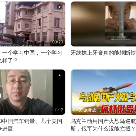
03:23
，一个学习中国，一个学习
牙线抹上牙膏真的能锯断铁
么样了？
11:17
6.7万 次播放
和中国汽车销量、几个美国
乌克兰动用国产火烈鸟巡航
争进展
斯，俄军为什么没能拦截？