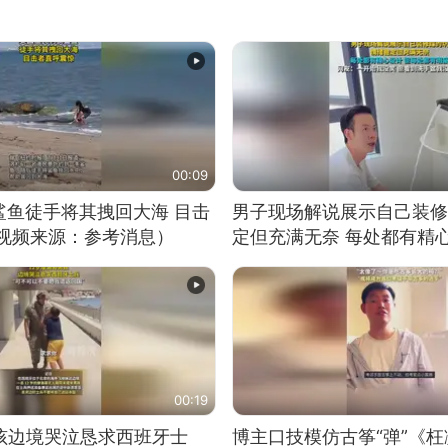
00:09
鲨鱼徒手将其拽回大海 目击
男子现场解说展示自己装修
（视频来源：参考消息）
定但充满无奈 每处都有精
有瑕疵 网友：一开始我没
我没绷住
00:19
男孩边境哭泣恳求西班牙士
博主口技模仿古筝“弹”《枉