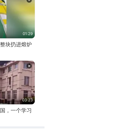
01:29
整块扔进熔炉
03:23
国，一个学习