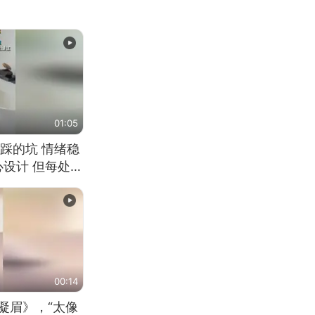
01:05
踩的坑 情绪稳
心设计 但每处都
笑 但看到洗手盆
00:14
凝眉》，“太像