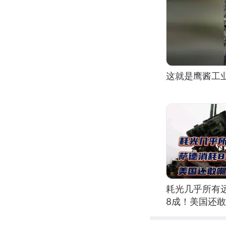
这就是鹰酱工
耗光几乎所有
8成！美国还