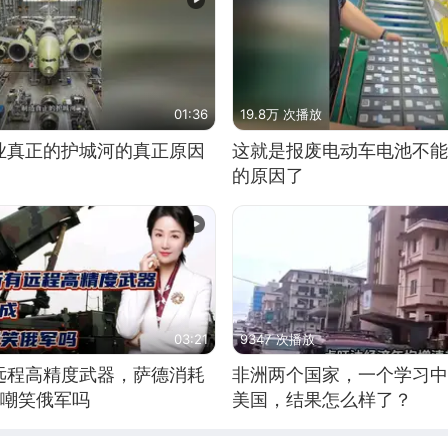
01:36
19.8万 次播放
业真正的护城河的真正原因
这就是报废电动车电池不能
的原因了
03:21
9347 次播放
远程高精度武器，萨德消耗
非洲两个国家，一个学习中
敢嘲笑俄军吗
美国，结果怎么样了？