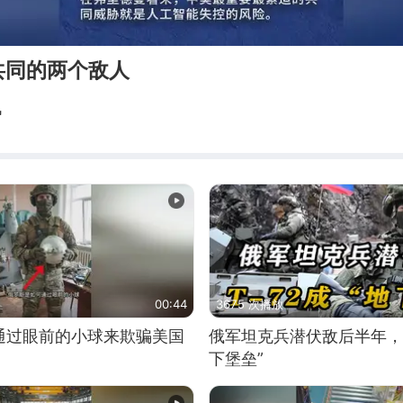
共同的两个敌人
讯
00:44
3675 次播放
通过眼前的小球来欺骗美国
俄军坦克兵潜伏敌后半年，T
下堡垒”