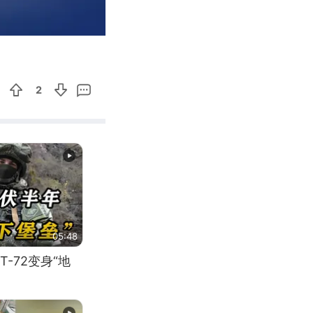
00:25
Enter
fullscreen
2
05:48
-72变身“地