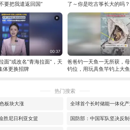
不要把我遣返回国”
了～你是吃古筝长大的吗？
位考级不带古筝的选手。”
日电讯）
00:37
拉面”或改名“青海拉面”，天
爸爸钓一天鱼一无所获，母
集体更换招牌
钓位，用玩具鱼竿钓上大鱼
热门搜索
色板块大涨
全球首个长时储能一体化产
7险胜尼日利亚女篮