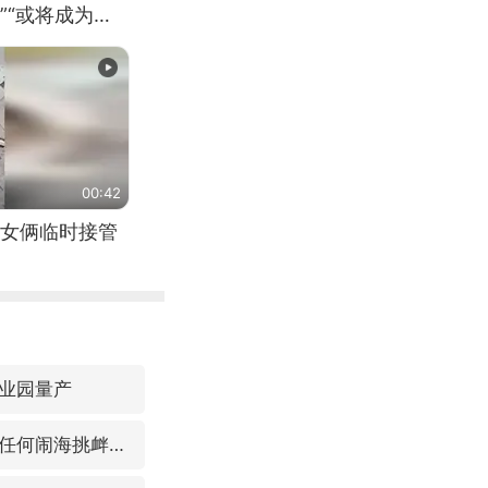
”“或将成为首
（来源：新华每
00:42
女俩临时接管
业园量产
国防部：中国军队坚决反制任何闹海挑衅图谋