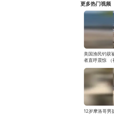
更多热门视频
美国渔民钓获
者直呼震惊 
12岁摩洛哥