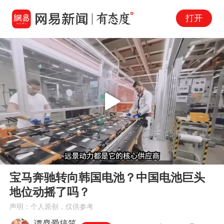
打开
Play
00:00
02:45
En
宝马奔驰转向韩国电池？中国电池巨头
fu
地位动摇了吗？
声明：个人原创，仅供参考
谭麤爱搞笑