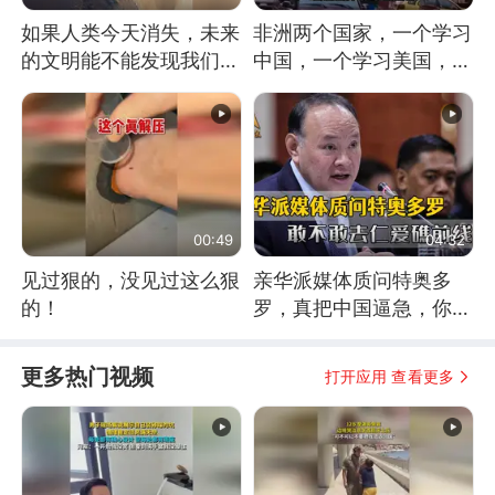
如果人类今天消失，未来
非洲两个国家，一个学习
的文明能不能发现我们存
中国，一个学习美国，结
在过？
果怎么样了？
00:49
04:32
见过狠的，没见过这么狠
亲华派媒体质问特奥多
的！
罗，真把中国逼急，你敢
不敢去仁爱礁前线？
更多热门视频
打开应用 查看更多