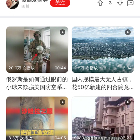
关注
3
四川
20.0万 次播放
00:44
2.8万 次播放
16:34
俄罗斯是如何通过眼前的
国内规模最大无人古镇，
小球来欺骗美国防空系统
花50亿新建的四合院竟
的
没人住，发生了啥
8.3万 次播放
04:05
9380 次播放
03:23