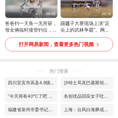
00:42
00:16
爸爸钓一天鱼一无所获，
踢毽子大赛现场上演“足
母女俩临时接管钓位，用
尖上的武林争霸”。网
玩具鱼竿钓上大鱼
友：这哪是踢毽子，分明
是武侠片现场！#睡个好
打开网易新闻，查看更多热门视频
觉
热门搜索
四川宜宾市高县4.9级地震致1人死亡
沙特土耳其巴基斯坦签署共同防务协议
“今天得有40℃了吧 为啥还不预警”
名创优品回应女子吐槽内裤质量差
福建省泉州市委书记张毅恭接受纪律审查和监察调查
上海：台风白海豚或将带来龙卷风