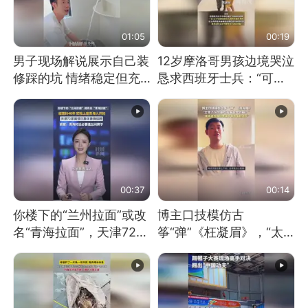
01:05
00:19
男子现场解说展示自己装
12岁摩洛哥男孩边境哭泣
修踩的坑 情绪稳定但充
恳求西班牙士兵：“可不
满无奈 每处都有精心设
可以不要把我遣返回国”
计 但每处都有瑕疵 网
友：一开始我没笑 但看
到洗手盆我没绷住
00:37
00:14
你楼下的“兰州拉面”或改
博主口技模仿古
名“青海拉面”，天津72家
筝“弹”《枉凝眉》，“太
面馆已集体更换招牌
像了～你是吃古筝长大的
吗？”“或将成为首位考级
不带古筝的选手。”（来
源：新华每日电讯）