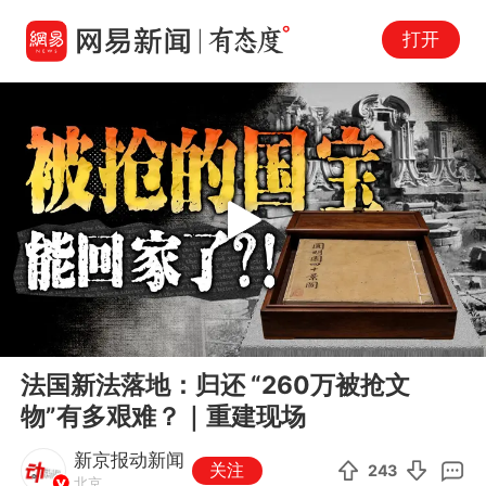
打开
Play
00:00
08:09
En
法国新法落地：归还 “260万被抢文
fu
物”有多艰难？｜重建现场
新京报动新闻
关注
243
北京