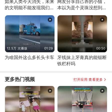
如果人类今天消失，未来
网友分享自己养的小猫，
的文明能不能发现我们存
本以为是个灵珠没想到是
在过？
魔丸
12.5万 次播放
01:29
00:50
为啥国外这么多长头卡车
牙线抹上牙膏真的能锯断
铁栏杆吗
更多热门视频
打开应用 查看更多