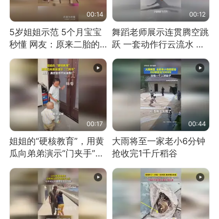
00:14
00:12
5岁姐姐示范 5个月宝宝
舞蹈老师展示连贯腾空跳
秒懂 网友：原来二胎的
跃 一套动作行云流水 节
快乐长这样
奏感拉满 网友：怎么做
到又舞又武的？
00:17
00:44
姐姐的“硬核教育”，用黄
大雨将至一家老小6分钟
瓜向弟弟演示“门夹手”，
抢收完1千斤稻谷
网友：果然言传不如身
教！