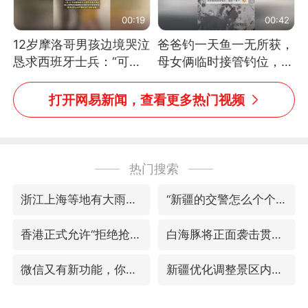
00:19
00:42
12岁摩洛哥男孩边境哭泣
爸爸钓一天鱼一无所获，
恳求西班牙士兵：“可不
母女俩临时接管钓位，用
可以不要把我遣返回国”
玩具鱼竿钓上大鱼
打开网易新闻，查看更多热门视频
热门搜索
浙江上海等地有大雨或暴雨
“新疆的交警怎么个个像我妈”
香港正式允许“拒绝抢救”
白海豚将正面袭击贯穿浙江
微信又有新功能，你可以“撤回”你的撤回了！
新疆优化调整景区内自驾服务费