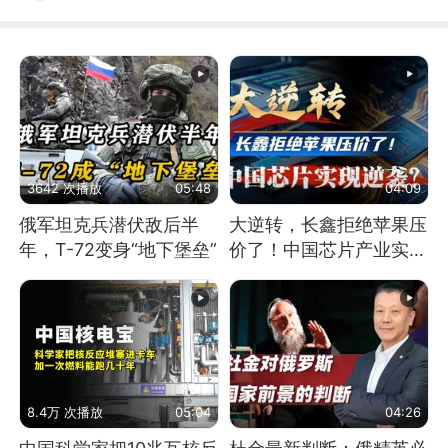
3642 次播放
05:48
04:09
俄军坦克兵潜伏敌后半
大逆转，长鑫拒绝苹果压
年，T-72变身“地下堡垒”
价了！中国芯片产业实现
怎样的逆袭？
8.4万 次播放
05:04
04:26