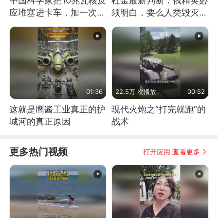
中国科学家把10兆瓦核反
杜金最新判断：俄精英必
应堆塞进卡车，加一次燃
须明白，要么人类毁灭，
料能跑几十年
要么俄毁灭
01:36
22.5万 次播放
00:52
这就是鹰酱工业真正的护
现代火炮之“打完就跑”的
城河的真正原因
战术
更多热门视频
打开应用 查看更多