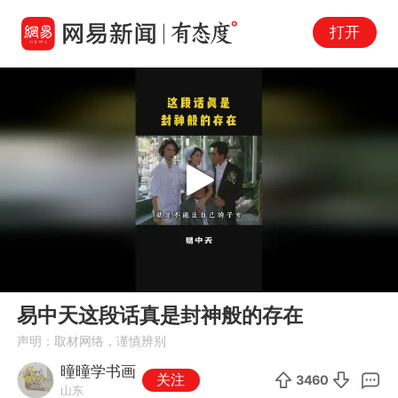
打开
Play
00:00
01:36
En
易中天这段话真是封神般的存在
fu
声明：取材网络，谨慎辨别
曈曈学书画
关注
3460
山东