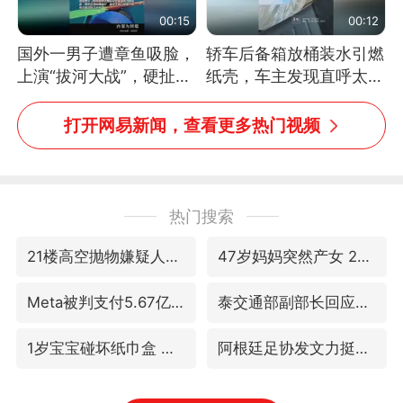
00:15
00:12
国外一男子遭章鱼吸脸，
轿车后备箱放桶装水引燃
上演“拔河大战”，硬扯加
纸壳，车主发现直呼太危
铁棒敲打方才挣脱
险，“拍出来让大家都避
免这个危险”
打开网易新闻，查看更多热门视频
热门搜索
21楼高空抛物嫌疑人被拘留
47岁妈妈突然产女 26岁女儿：很震惊
Meta被判支付5.67亿美元
泰交通部副部长回应中国人遭歧视手势
1岁宝宝碰坏纸巾盒 宝妈被索赔924元
阿根廷足协发文力挺因凡蒂诺