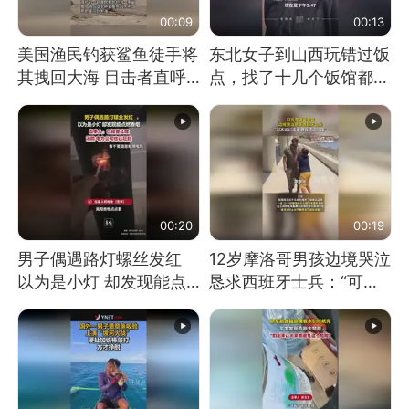
00:09
00:13
美国渔民钓获鲨鱼徒手将
东北女子到山西玩错过饭
其拽回大海 目击者直呼
点，找了十几个饭馆都没
震惊 （视频来源：参考
开门：午休到几点
消息）
00:20
00:19
男子偶遇路灯螺丝发红
12岁摩洛哥男孩边境哭泣
以为是小灯 却发现能点
恳求西班牙士兵：“可不
燃香烟 当事人：已报警
可以不要把我遣返回国”
处理