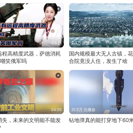
03:21
2.3万 次播放
远程高精度武器，萨德消耗
国内规模最大无人古镇，花
敢嘲笑俄军吗
合院竟没人住，发生了啥
04:05
31.5万 次播放
消失，未来的文明能不能发
钻地弹真的能打穿地下60
？