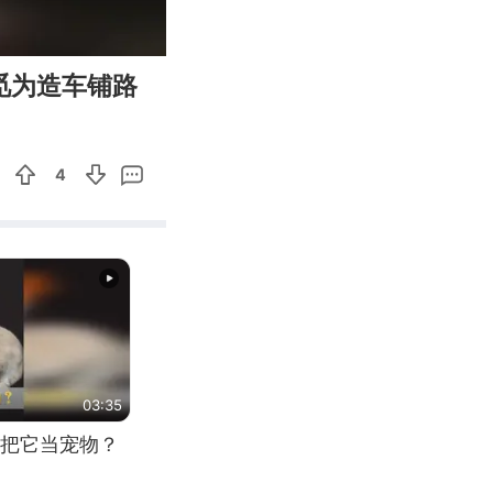
00:08
Enter
觅为造车铺路
fullscreen
4
03:35
把它当宠物？