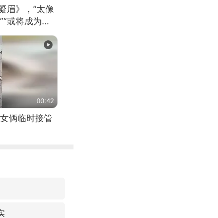
凝眉》，“太像
”“或将成为首
（来源：新华每
00:42
女俩临时接管
实