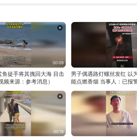
00:09
鲨鱼徒手将其拽回大海 目击
男子偶遇路灯螺丝发红 以
（视频来源：参考消息）
能点燃香烟 当事人：已报
00:19