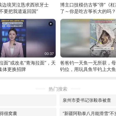
男孩边境哭泣恳求西班牙士
博主口技模仿古筝“弹”《枉
不要把我遣返回国”
了～你是吃古筝长大的吗？
位考级不带古筝的选手。”
日电讯）
00:37
拉面”或改名“青海拉面”，天
爸爸钓一天鱼一无所获，母
集体更换招牌
钓位，用玩具鱼竿钓上大鱼
热门搜索
泉州市委书记张毅恭被查
得很窝囊
“新疆阿勒泰八月能滑雪”不