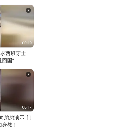
00:19
恳求西班牙士
回国”
00:17
向弟弟演示“门
如身教！