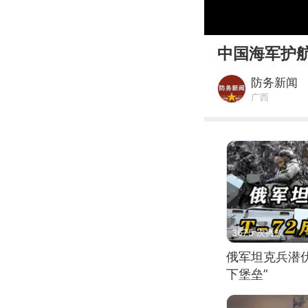
00:00
中国海军护
防务新闻
广西
3675 次播放
俄军坦克兵潜伏
下堡垒”