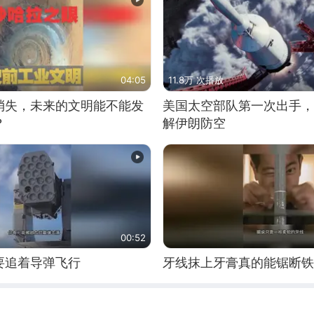
04:05
11.8万 次播放
消失，未来的文明能不能发
美国太空部队第一次出手，
？
解伊朗防空
00:52
要追着导弹飞行
牙线抹上牙膏真的能锯断铁