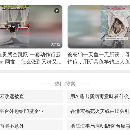
筝的选手。”（来源：新华每
00:12
连贯腾空跳跃 一套动作行云
爸爸钓一天鱼一无所获，母
满 网友：怎么做到又舞又武
钓位，用玩具鱼竿钓上大鱼
热门搜索
宋致远被查
用AI造出新病毒意味着什么
平台外包给印度企业
香港宏福苑火灾或由烟头引
向鹏不意外
浙江海事局启动Ⅰ级防台应