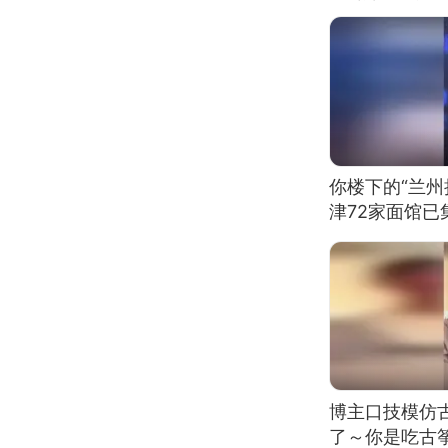
你楼下的“兰州
津72家面馆已
博主口技模仿古
了～你是吃古筝