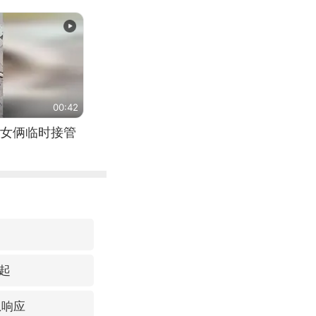
00:42
女俩临时接管
起
急响应