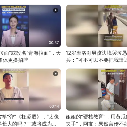
00:37
拉面”或改名“青海拉面”，天
12岁摩洛哥男孩边境哭泣
集体更换招牌
兵：“可不可以不要把我遣返
00:14
筝“弹”《枉凝眉》，“太像
姐姐的“硬核教育”，用黄瓜
长大的吗？”“或将成为首
夹手”，网友：果然言传不