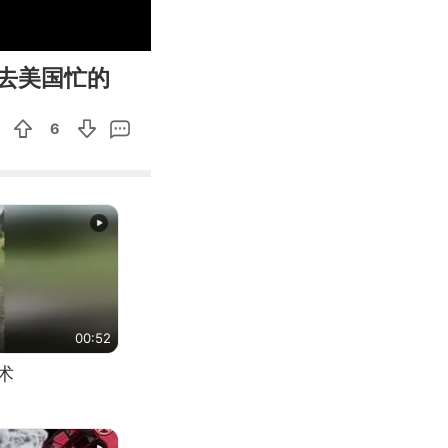
03:08
Enter
去美国忙的
fullscreen
6
00:52
术