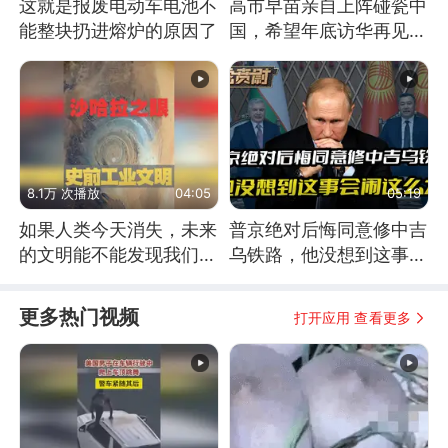
这就是报废电动车电池不
高市早苗亲自上阵碰瓷中
能整块扔进熔炉的原因了
国，希望年底访华再见中
方一面
8.1万 次播放
04:05
05:19
如果人类今天消失，未来
普京绝对后悔同意修中吉
的文明能不能发现我们存
乌铁路，他没想到这事会
在过？
闹这么大
更多热门视频
打开应用 查看更多