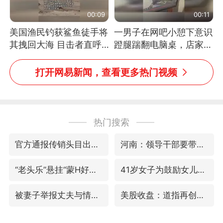
00:09
00:11
美国渔民钓获鲨鱼徒手将
一男子在网吧小憩下意识
其拽回大海 目击者直呼
蹬腿踹翻电脑桌，店家3
震惊 （视频来源：参考
台显示器与机械臂损坏
消息）
打开网易新闻，查看更多热门视频
热门搜索
官方通报传销头目出狱办书院
河南：领导干部要带头休假
“老头乐”悬挂“蒙H好几个8”上路
41岁女子为鼓励女儿考研上岸985
被妻子举报丈夫与情人一审获刑1年
美股收盘：道指再创历史新高