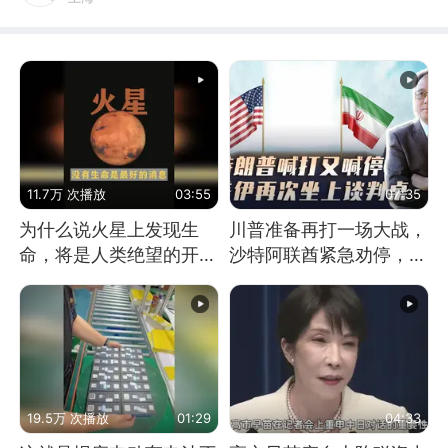
11.7万 次播放
03:55
07:35
为什么说火星上发现生
川普准备再打一场大战，
命，将是人类绝望的开
沙特阿联酋紧急劝停，美
始？
伊开启新一轮谈判
19.5万 次播放
01:29
04:33