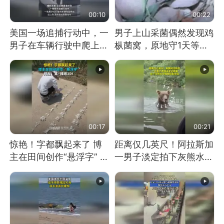
00:10
00:22
美国一场追捕行动中，一
男子上山采菌偶然发现鸡
男子在车辆行驶中爬上车
枞菌窝，原地守1天等它
顶跳舞。（新京报）
长大：挖了140多朵
00:17
00:21
惊艳！字都飘起来了 博
距离仅几英尺！阿拉斯加
主在田间创作“悬浮字” 网
一男子淡定拍下灰熊水中
友：真·裸眼3D！
捕食鲑鱼全程