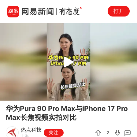
打开
Play
00:00
00:30
En
华为Pura 90 Pro Max与iPhone 17 Pro
fu
Max长焦视频实拍对比
热点科技
关注
2
上海