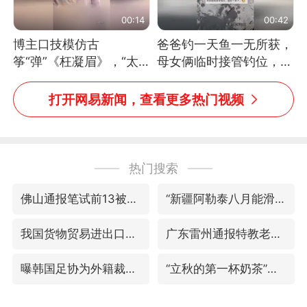
00:14
00:42
博主口技模仿古
爸爸钓一天鱼一无所获，
筝“弹”《枉凝眉》，“太
母女俩临时接管钓位，用
像了～你是吃古筝长大的
玩具鱼竿钓上大鱼
吗？”“或将成为首位考级
打开网易新闻，查看更多热门视频
不带古筝的选手。”（来
源：新华每日电讯）
热门搜索
佛山通报笔试前13被淘汰后5名进体检
“新疆阿勒泰八月能滑雪”不实
我国货物贸易进出口超30万亿元
广东雷州通报特教老师招聘违规事件
曝韩国足协为外籍裁判员安排色情招待
“立秋的第一杯奶茶”又爆单了