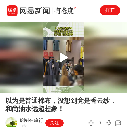
打开
Play
00:00
00:14
En
以为是普通棉布，没想到竟是香云纱，
fu
和尚油水远超想象！
哈图在旅行
关注
3
山东