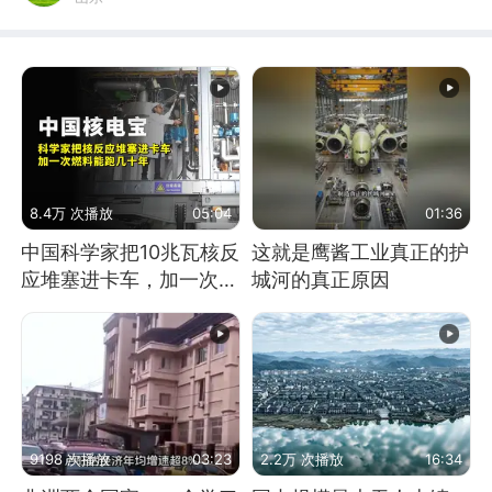
8.4万 次播放
05:04
01:36
中国科学家把10兆瓦核反
这就是鹰酱工业真正的护
应堆塞进卡车，加一次燃
城河的真正原因
料能跑几十年
9198 次播放
03:23
2.2万 次播放
16:34