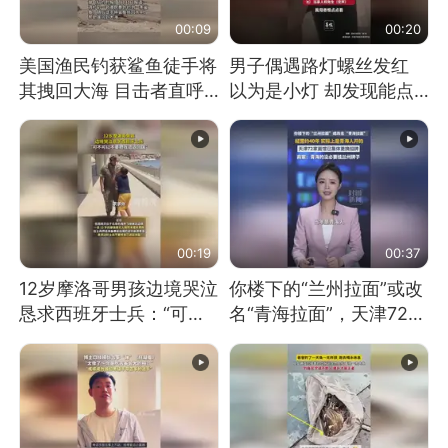
00:09
00:20
美国渔民钓获鲨鱼徒手将
男子偶遇路灯螺丝发红
其拽回大海 目击者直呼
以为是小灯 却发现能点
震惊 （视频来源：参考
燃香烟 当事人：已报警
消息）
处理
00:19
00:37
12岁摩洛哥男孩边境哭泣
你楼下的“兰州拉面”或改
恳求西班牙士兵：“可不
名“青海拉面”，天津72家
可以不要把我遣返回国”
面馆已集体更换招牌