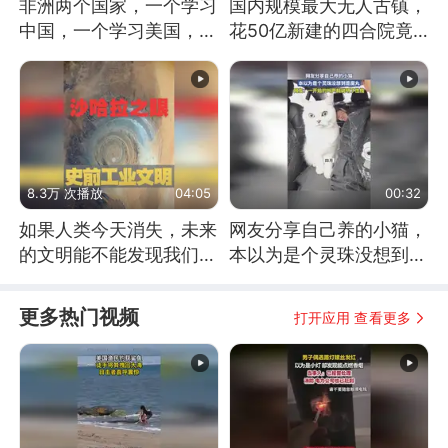
非洲两个国家，一个学习
国内规模最大无人古镇，
中国，一个学习美国，结
花50亿新建的四合院竟
果怎么样了？
没人住，发生了啥
8.3万 次播放
04:05
00:32
如果人类今天消失，未来
网友分享自己养的小猫，
的文明能不能发现我们存
本以为是个灵珠没想到是
在过？
魔丸
更多热门视频
打开应用 查看更多