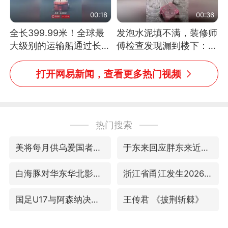
00:18
00:36
全长399.99米！全球最
发泡水泥填不满，装修师
大级别的运输船通过长江
傅检查发现漏到楼下：出
大桥这一幕，太震撼了！
风口未延伸到外墙
打开网易新闻，查看更多热门视频
热门搜索
美将每月供乌爱国者拦截导弹
于东来回应胖东来近25年老店年底关闭
白海豚对华东华北影响会大于巴威
浙江省甬江发生2026年第1号洪水
国足U17与阿森纳决赛取消 并列冠军
王传君 《披荆斩棘》