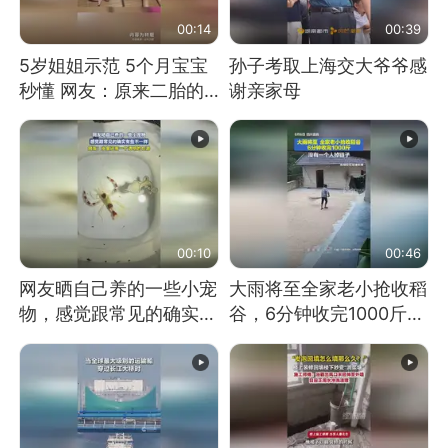
00:14
00:39
5岁姐姐示范 5个月宝宝
孙子考取上海交大爷爷感
秒懂 网友：原来二胎的
谢亲家母
快乐长这样
00:10
00:46
网友晒自己养的一些小宠
大雨将至全家老小抢收稻
物，感觉跟常见的确实有
谷，6分钟收完1000斤，
些不一样
没有一个人掉链子