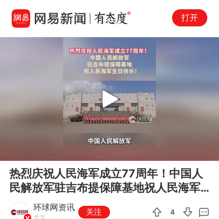
打开
Play
00:00
00:32
En
热烈庆祝人民海军成立77周年！中国人
fu
民解放军驻吉布提保障基地祝人民海军
生日快乐！
环球网资讯
关注
4
北京