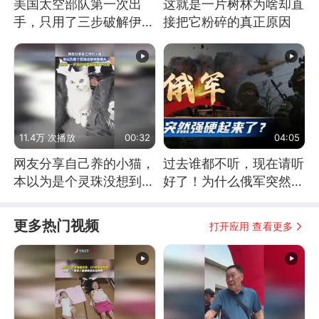
美国太空部队第一次出
这就是一片树林为啥却直
手，只用了三步破解伊朗
接把它粉碎的真正原因
防空
11.4万 次播放
00:32
04:05
网友分享自己养的小猫，
过去谁都不听，现在请听
本以为是个灵珠没想到是
好了！为什么俄军突然强
魔丸
硬起来了？
更多热门视频
打开应用 查看更多