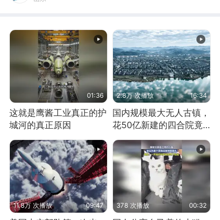
01:36
2.8万 次播放
16:34
这就是鹰酱工业真正的护
国内规模最大无人古镇，
城河的真正原因
花50亿新建的四合院竟
没人住，发生了啥
11.8万 次播放
09:47
378 次播放
00:32