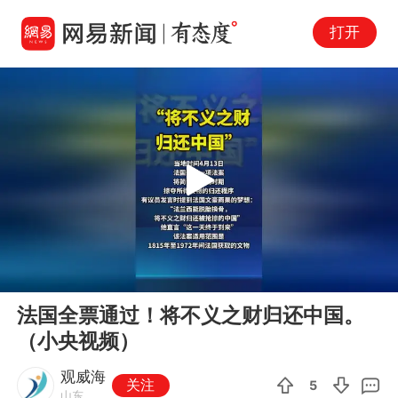
打开
Play
00:00
00:05
En
法国全票通过！将不义之财归还中国。
fu
（小央视频）
观威海
关注
5
山东