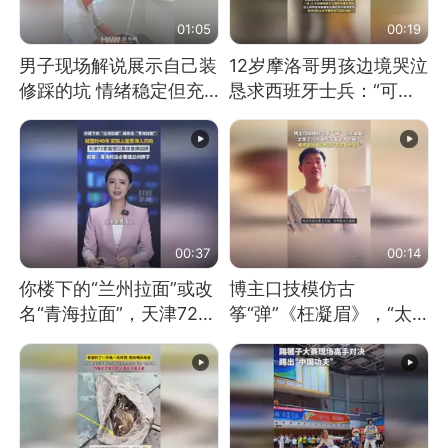
01:05
00:19
男子现场解说展示自己装
12岁摩洛哥男孩边境哭泣
修踩的坑 情绪稳定但充
恳求西班牙士兵：“可不
满无奈 每处都有精心设
可以不要把我遣返回国”
计 但每处都有瑕疵 网
友：一开始我没笑 但看
到洗手盆我没绷住
00:37
00:14
你楼下的“兰州拉面”或改
博主口技模仿古
名“青海拉面”，天津72家
筝“弹”《枉凝眉》，“太
面馆已集体更换招牌
像了～你是吃古筝长大的
吗？”“或将成为首位考级
不带古筝的选手。”（来
源：新华每日电讯）