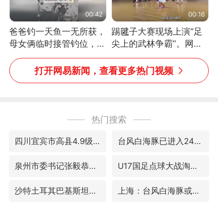
00:42
00:16
爸爸钓一天鱼一无所获，
踢毽子大赛现场上演“足
母女俩临时接管钓位，用
尖上的武林争霸”。网
玩具鱼竿钓上大鱼
友：这哪是踢毽子，分明
是武侠片现场！#睡个好
打开网易新闻，查看更多热门视频
觉
热门搜索
四川宜宾市高县4.9级地震致1人死亡
台风白海豚已进入24小时警戒线
泉州市委书记张毅恭被查
U17国足点球大战淘汰河床晋级决赛
沙特土耳其巴基斯坦签署共同防务协议
上海：台风白海豚或将带来龙卷风