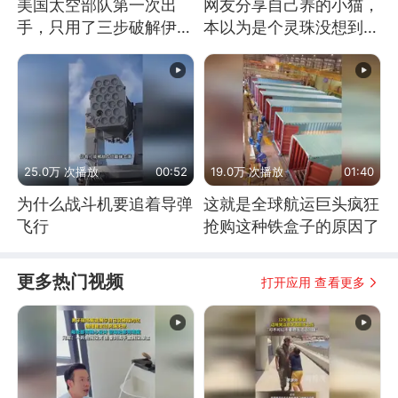
美国太空部队第一次出
网友分享自己养的小猫，
手，只用了三步破解伊朗
本以为是个灵珠没想到是
防空
魔丸
25.0万 次播放
00:52
19.0万 次播放
01:40
为什么战斗机要追着导弹
这就是全球航运巨头疯狂
飞行
抢购这种铁盒子的原因了
更多热门视频
打开应用 查看更多