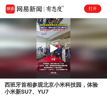
打开
Play
00:00
00:17
En
西班牙首相参观北京小米科技园，体验
fu
小米新SU7、YU7