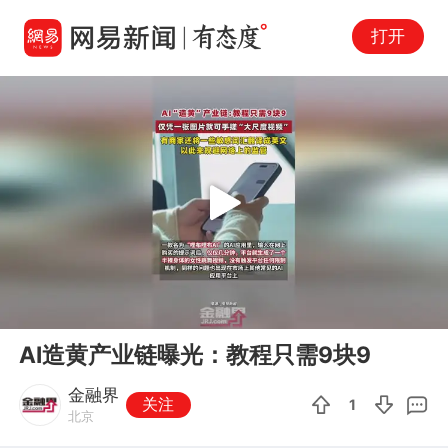
打开
Play
00:00
00:10
En
AI造黄产业链曝光：教程只需9块9
fu
金融界
关注
1
北京