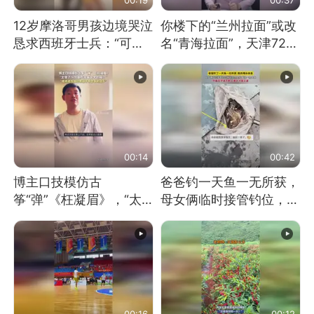
12岁摩洛哥男孩边境哭泣
你楼下的“兰州拉面”或改
恳求西班牙士兵：“可不
名“青海拉面”，天津72家
可以不要把我遣返回国”
面馆已集体更换招牌
00:14
00:42
博主口技模仿古
爸爸钓一天鱼一无所获，
筝“弹”《枉凝眉》，“太
母女俩临时接管钓位，用
像了～你是吃古筝长大的
玩具鱼竿钓上大鱼
吗？”“或将成为首位考级
不带古筝的选手。”（来
源：新华每日电讯）
00:16
00:12