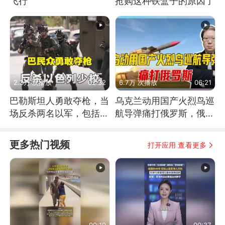
飞行
抢购这种铁盒子的原因了
2.3万 次播放
02:32
6.7万 次播放
06:21
巴勒斯坦人勇敢夺枪，当
乌克兰动用国产火烈鸟巡
场反杀两名以军，包括一
航导弹痛打俄罗斯，俄军
名少校
为什么没能拦截？
更多热门视频
打开应用 查看更多
00:19
00:37