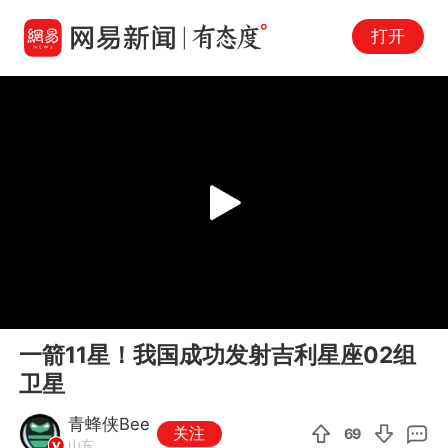
打开
Play
00:00
00:26
En
一箭11星！我国成功发射吉利星座02组
fu
卫星
青蜂侠Bee
关注
69
山东