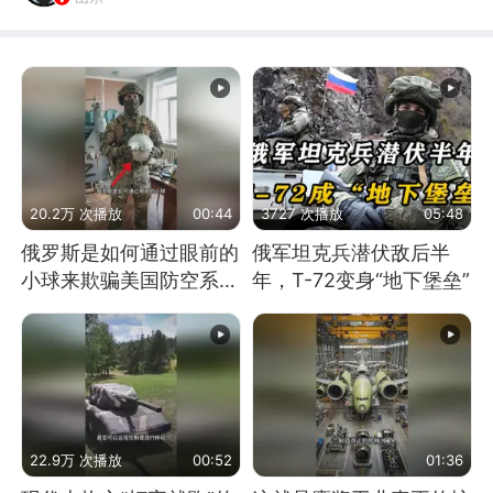
20.2万 次播放
00:44
3727 次播放
05:48
俄罗斯是如何通过眼前的
俄军坦克兵潜伏敌后半
小球来欺骗美国防空系统
年，T-72变身“地下堡垒”
的
22.9万 次播放
00:52
01:36