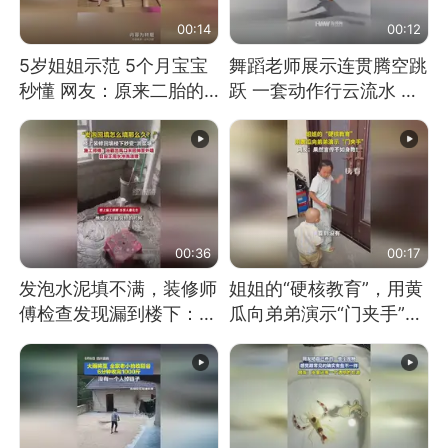
00:14
00:12
5岁姐姐示范 5个月宝宝
舞蹈老师展示连贯腾空跳
秒懂 网友：原来二胎的
跃 一套动作行云流水 节
快乐长这样
奏感拉满 网友：怎么做
到又舞又武的？
00:36
00:17
发泡水泥填不满，装修师
姐姐的“硬核教育”，用黄
傅检查发现漏到楼下：出
瓜向弟弟演示“门夹手”，
风口未延伸到外墙
网友：果然言传不如身
教！