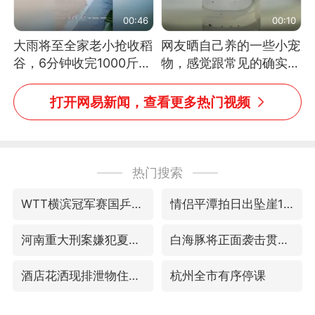
00:46
00:10
大雨将至全家老小抢收稻
网友晒自己养的一些小宠
谷，6分钟收完1000斤，
物，感觉跟常见的确实有
没有一个人掉链子
些不一样
打开网易新闻，查看更多热门视频
热门搜索
WTT横滨冠军赛国乒女单三将晋级四强
情侣平潭拍日出坠崖1死1伤
河南重大刑案嫌犯夏某钢落网
白海豚将正面袭击贯穿浙江
酒店花洒现排泄物住客索赔遭拒
杭州全市有序停课