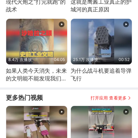
现代火炮之“打完就跑”的
这就是鹰酱工业真正的护
战术
城河的真正原因
8.4万 次播放
04:05
25.1万 次播放
00:52
如果人类今天消失，未来
为什么战斗机要追着导弹
的文明能不能发现我们存
飞行
在过？
更多热门视频
打开应用 查看更多