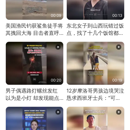
00:09
00:13
美国渔民钓获鲨鱼徒手将
东北女子到山西玩错过饭
其拽回大海 目击者直呼
点，找了十几个饭馆都没
震惊 （视频来源：参考
开门：午休到几点
消息）
00:20
00:19
男子偶遇路灯螺丝发红
12岁摩洛哥男孩边境哭泣
以为是小灯 却发现能点
恳求西班牙士兵：“可不
燃香烟 当事人：已报警
可以不要把我遣返回国”
处理