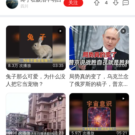
关注
4
四川
8.3万 次播放
03:35
03:06
兔子那么可爱，为什么没
局势真的变了，乌克兰念
人把它当宠物？
了俄罗斯的稿子，普京说
战胜自己就是胜利
9198 次播放
03:23
5.9万 次播放
05:21