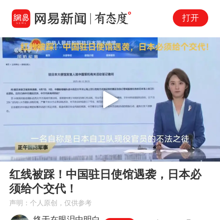
打开
Play
00:00
03:29
En
红线被踩！中国驻日使馆遇袭，日本必
fu
须给个交代！
声明：个人原创，仅供参考
终于在眼泪中明白