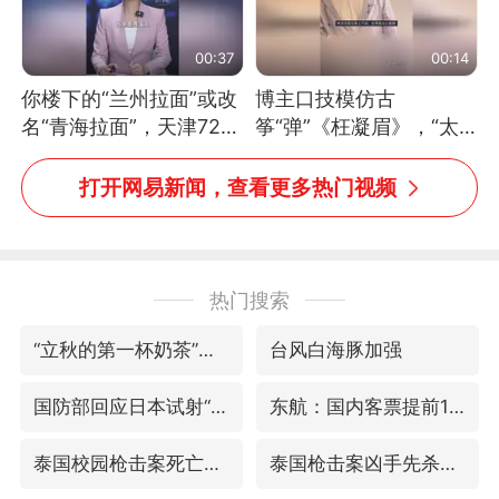
00:37
00:14
你楼下的“兰州拉面”或改
博主口技模仿古
名“青海拉面”，天津72家
筝“弹”《枉凝眉》，“太
面馆已集体更换招牌
像了～你是吃古筝长大的
吗？”“或将成为首位考级
打开网易新闻，查看更多热门视频
不带古筝的选手。”（来
源：新华每日电讯）
热门搜索
“立秋的第一杯奶茶”又爆单了
台风白海豚加强
国防部回应日本试射“战斧”导弹
东航：国内客票提前14天免费退改
泰国校园枪击案死亡人数升至7人
泰国枪击案凶手先杀祖父母后行凶