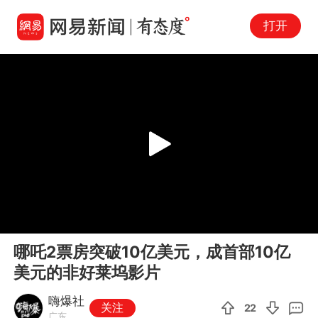
打开
Play
00:00
00:26
En
哪吒2票房突破10亿美元，成首部10亿
fu
美元的非好莱坞影片
嗨爆社
关注
22
广东