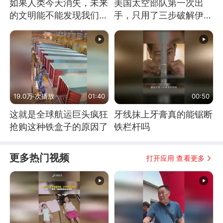
如果人类今天消失，未来
美国太空部队第一次出
的文明能不能发现我们存
手，只用了三步破解伊朗
在过？
防空
19.0万 次播放
01:40
00:50
这就是全球航运巨头疯狂
牙线抹上牙膏真的能锯断
抢购这种铁盒子的原因了
铁栏杆吗
更多热门视频
打开应用 查看更多