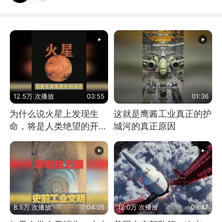
12.5万 次播放
03:55
01:36
为什么说火星上发现生
这就是鹰酱工业真正的护
命，将是人类绝望的开
城河的真正原因
始？
8.5万 次播放
04:05
12.0万 次播放
09:47