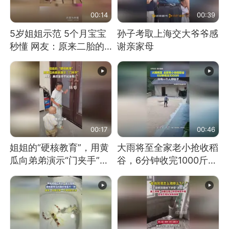
00:14
00:39
5岁姐姐示范 5个月宝宝
孙子考取上海交大爷爷感
秒懂 网友：原来二胎的
谢亲家母
快乐长这样
00:17
00:46
姐姐的“硬核教育”，用黄
大雨将至全家老小抢收稻
瓜向弟弟演示“门夹手”，
谷，6分钟收完1000斤，
网友：果然言传不如身
没有一个人掉链子
教！