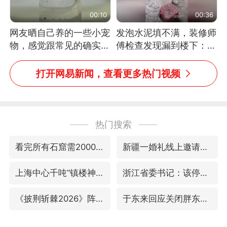
00:10
00:36
网友晒自己养的一些小宠
发泡水泥填不满，装修师
物，感觉跟常见的确实有
傅检查发现漏到楼下：出
些不一样
风口未延伸到外墙
打开网易新闻，查看更多热门视频
热门搜索
看完所有石窟需2000元？景区回应
新疆一婚礼线上邀请引热议
上海中心千吨“镇楼神器”摆动明显
浙江省委书记：该停下的坚决停下来
《披荆斩棘2026》阵容官宣
于东来回应关闭胖东来生活广场店