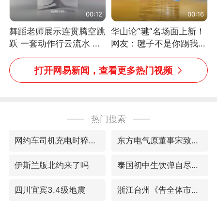
00:12
00:16
舞蹈老师展示连贯腾空跳
华山论“毽”名场面上新！
跃 一套动作行云流水 节
网友：毽子不是你踢我
奏感拉满 网友：怎么做
捡，我踢你捡吗
到又舞又武的？
打开网易新闻，查看更多热门视频
热门搜索
网约车司机充电时猝死保险拒赔
东方电气原董事宋致远被查
伊斯兰版北约来了吗
泰国初中生饮弹自尽前开了26枪
四川宜宾3.4级地震
浙江台州《告全体市民书》