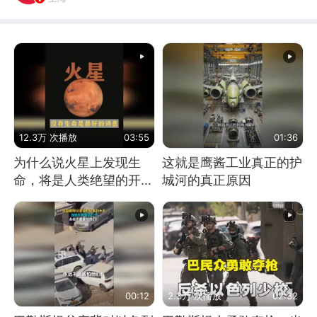
12.3万 次播放
03:55
01:36
为什么说火星上发现生
这就是鹰酱工业真正的护
命，将是人类绝望的开
城河的真正原因
始？
00:12
2.3万 次播放
02:32