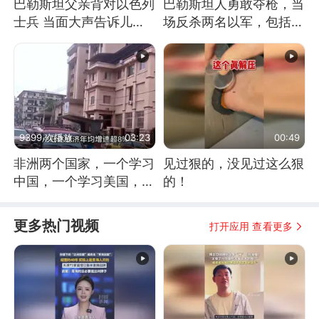
巴勒斯坦父亲背对以色列
巴勒斯坦人勇敢夺枪，当
士兵 当面大声告诉儿
场反杀两名以军，包括一
子：永远不要害怕他们！
名少校
9399 次播放
03:23
00:49
非洲两个国家，一个学习
见过狠的，没见过这么狠
中国，一个学习美国，结
的！
果怎么样了？
更多热门视频
打开应用 查看更多