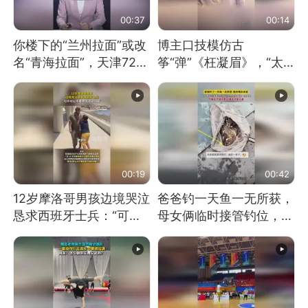
00:37
00:14
你楼下的“兰州拉面”或改
博主口技模仿古
名“青海拉面”，天津72家
筝“弹”《枉凝眉》，“太
面馆已集体更换招牌
像了～你是吃古筝长大的
吗？”“或将成为首位考级
不带古筝的选手。”（来
源：新华每日电讯）
00:19
00:42
12岁摩洛哥男孩边境哭泣
爸爸钓一天鱼一无所获，
恳求西班牙士兵：“可不
母女俩临时接管钓位，用
可以不要把我遣返回国”
玩具鱼竿钓上大鱼