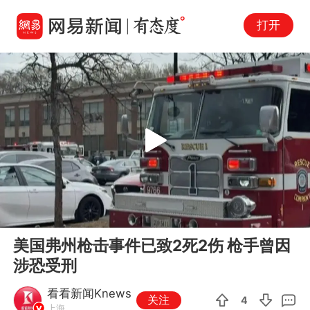
打开
Play
00:00
00:23
En
美国弗州枪击事件已致2死2伤 枪手曾因
fu
涉恐受刑
看看新闻Knews
关注
4
上海