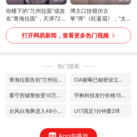
你楼下的“兰州拉面”或改
博主口技模仿古
名“青海拉面”，天津72家
筝“弹”《枉凝眉》，“太
面馆已集体更换招牌
像了～你是吃古筝长大的
吗？”“或将成为首位考级
打开网易新闻，查看更多热门视频
不带古筝的选手。”（来
源：新华每日电讯）
热门搜索
青海拉面告别“兰州拉面”
CIA被曝已秘密设立古巴工作组
看守所辅警收受10万获刑1年
宇树科技发行价格150.80元/股
台风白海豚进入48小时警戒线
U17国足1分钟轰2球
App内播放