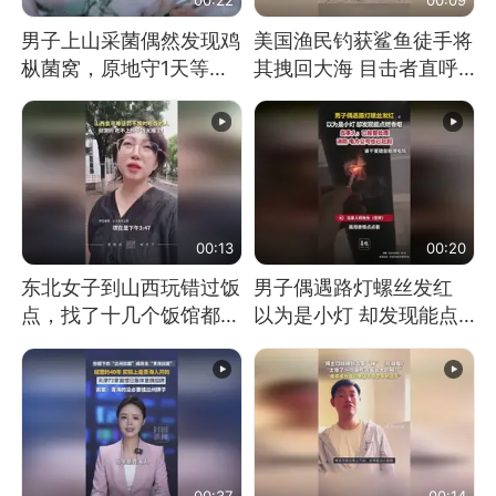
男子上山采菌偶然发现鸡
美国渔民钓获鲨鱼徒手将
枞菌窝，原地守1天等它
其拽回大海 目击者直呼
长大：挖了140多朵
震惊 （视频来源：参考
消息）
00:13
00:20
东北女子到山西玩错过饭
男子偶遇路灯螺丝发红
点，找了十几个饭馆都没
以为是小灯 却发现能点
开门：午休到几点
燃香烟 当事人：已报警
处理
00:37
00:14