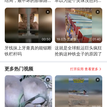
结局，最不坏的那条路是
本以为是个灵珠没想到是
通向东方
魔丸
00:50
19.0万 次播放
01:40
牙线抹上牙膏真的能锯断
这就是全球航运巨头疯狂
铁栏杆吗
抢购这种铁盒子的原因了
更多热门视频
打开应用 查看更多
00:22
00:09