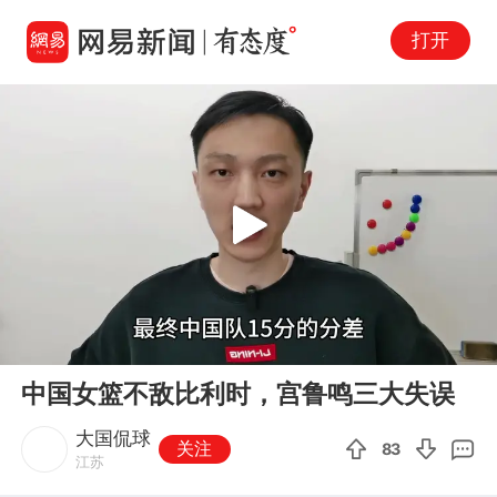
打开
Play
00:00
03:29
En
中国女篮不敌比利时，宫鲁鸣三大失误
fu
大国侃球
关注
83
江苏