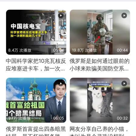
8.4万 次播放
05:04
19.8万 次播放
00:44
中国科学家把10兆瓦核反
俄罗斯是如何通过眼前的
应堆塞进卡车，加一次燃
小球来欺骗美国防空系统
料能跑几十年
的
3.1万 次播放
06:05
00:32
俄罗斯首富提出四条暗黑
网友分享自己养的小猫，