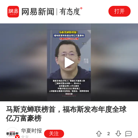
打开
Play
00:00
00:16
En
马斯克蝉联榜首，福布斯发布年度全球
fu
亿万富豪榜
华夏时报
关注
2
北京