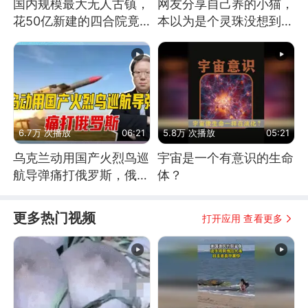
国内规模最大无人古镇，
网友分享自己养的小猫，
花50亿新建的四合院竟
本以为是个灵珠没想到是
没人住，发生了啥
魔丸
6.7万 次播放
06:21
5.8万 次播放
05:21
乌克兰动用国产火烈鸟巡
宇宙是一个有意识的生命
航导弹痛打俄罗斯，俄军
体？
为什么没能拦截？
更多热门视频
打开应用 查看更多