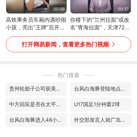
00:09
00:37
高铁乘务员车厢内遇吵闹
你楼下的“兰州拉面”或改
小孩，亮出“王牌”后开启
名“青海拉面”，天津72家
一键静音
面馆已集体更换招牌
打开网易新闻，查看更多热门视频
热门搜索
贵州轮胎子公司获美国退税8136万
台风白海豚登陆地点更新
中方回应是否在太平洋海底开采稀土
U17国足1分钟轰2球
台风白海豚进入48小时警戒线
外交部发言人就广岛核爆81周年等答记者问