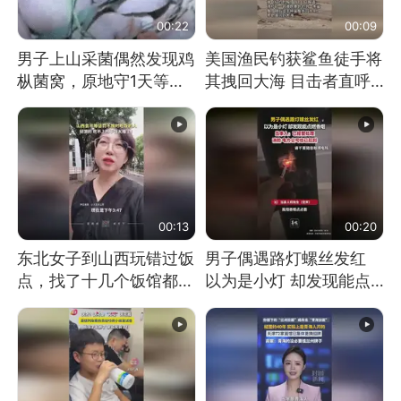
00:22
00:09
男子上山采菌偶然发现鸡
美国渔民钓获鲨鱼徒手将
枞菌窝，原地守1天等它
其拽回大海 目击者直呼
长大：挖了140多朵
震惊 （视频来源：参考
消息）
00:13
00:20
东北女子到山西玩错过饭
男子偶遇路灯螺丝发红
点，找了十几个饭馆都没
以为是小灯 却发现能点
开门：午休到几点
燃香烟 当事人：已报警
处理