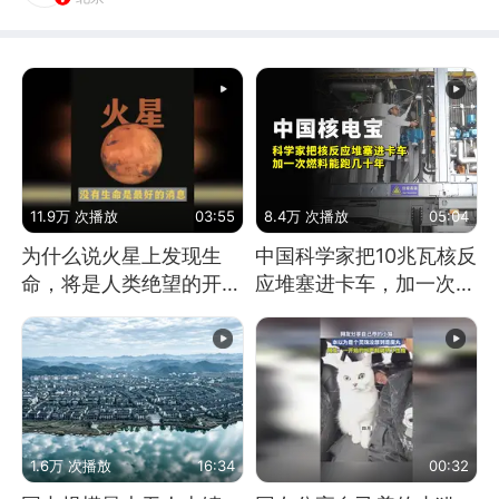
11.9万 次播放
03:55
8.4万 次播放
05:04
为什么说火星上发现生
中国科学家把10兆瓦核反
命，将是人类绝望的开
应堆塞进卡车，加一次燃
始？
料能跑几十年
1.6万 次播放
16:34
00:32