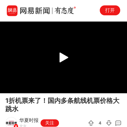
打开
Play
00:00
00:15
En
1折机票来了！国内多条航线机票价格大
fu
跳水
华夏时报
关注
4
北京