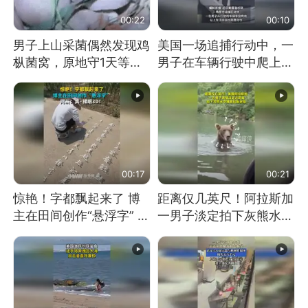
00:22
00:10
男子上山采菌偶然发现鸡
美国一场追捕行动中，一
枞菌窝，原地守1天等它
男子在车辆行驶中爬上车
长大：挖了140多朵
顶跳舞。（新京报）
00:17
00:21
惊艳！字都飘起来了 博
距离仅几英尺！阿拉斯加
主在田间创作“悬浮字” 网
一男子淡定拍下灰熊水中
友：真·裸眼3D！
捕食鲑鱼全程