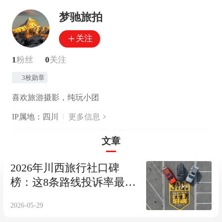
梦驰旅拍
关注
1
粉丝
0
关注
3枚勋章
喜欢旅游摄影，纯玩小团
IP属地：四川
更多信息
文章
2026年川西旅行社口碑
榜：这8条路线投诉率最
低，但有一条要注意
2026-05-29