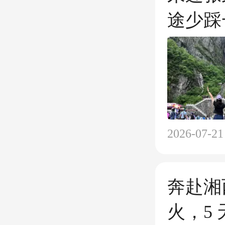
途少踩
2026-07-21
奔赴湘
火，5 