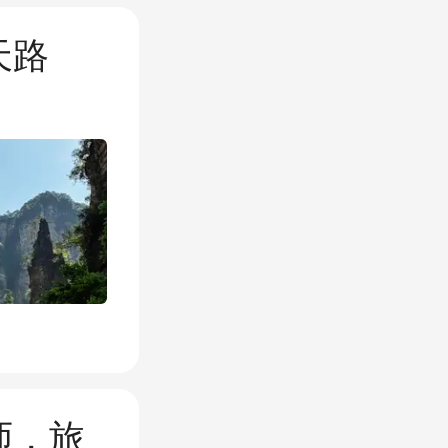
天路
师，旅