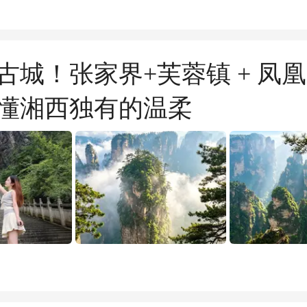
古城！张家界+芙蓉镇 + 凤凰
懂湘西独有的温柔