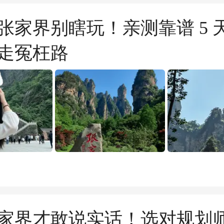
张家界别瞎玩！亲测靠谱 5 
走冤枉路
家界才敢说实话！选对规划