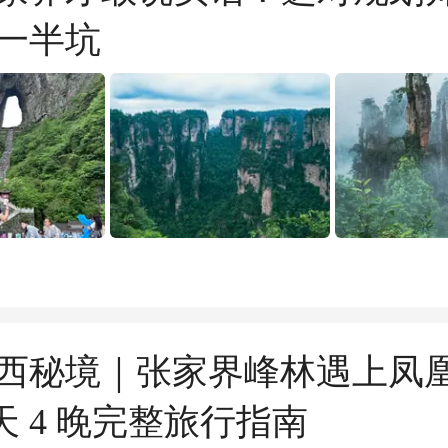
一半坑
西秘境｜张家界峰林遇上凤
天 4 晚完整旅行指南