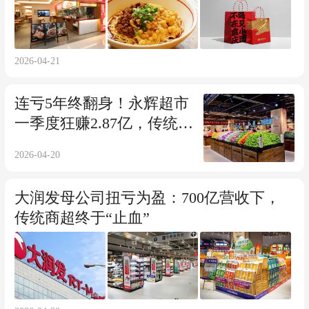
2026-04-21
连亏5年终翻身！永辉超市
一季度狂赚2.87亿，传统商
超熬出曙光
2026-04-20
大润发母公司扭亏为盈：700亿营收下，
传统商超终于“止血”