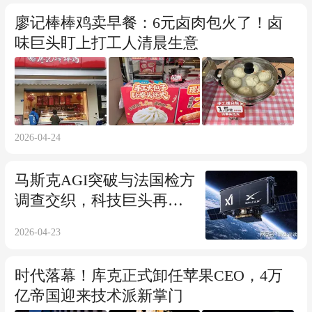
廖记棒棒鸡卖早餐：6元卤肉包火了！卤
味巨头盯上打工人清晨生意
2026-04-24
马斯克AGI突破与法国检方
调查交织，科技巨头再成
焦点
2026-04-23
时代落幕！库克正式卸任苹果CEO，4万
亿帝国迎来技术派新掌门