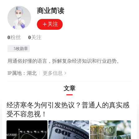
商业简读
关注
0
粉丝
0
关注
5枚勋章
用通俗好懂的语言，拆解复杂经济知识和行业趋势。
IP属地：湖北
更多信息
文章
经济寒冬为何引发热议？普通人的真实感
受不容忽视！