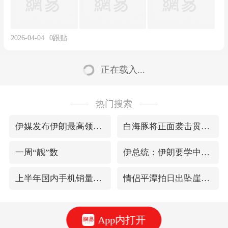
2026-04-04
0
跟贴
正在载入...
热门搜索
伊媒发布伊朗最高领袖视频
白海豚将正面袭击贯穿浙江
一周“靓”数
伊总统：伊朗要学中国做好自己的事
上半年国内手机销量TOP30出炉
情侣平潭拍日出坠崖1死1伤
App内打开