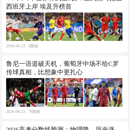
西班牙上岸 埃及升榜首
2026-06-23
3
跟贴
鲁尼一语道破天机，葡萄牙中场不给C罗
传球真相，比想象中更扎心
2026-06-23
78
跟贴
2026高考分数线预测：物理降，历史涨，