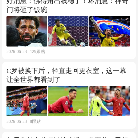
好消息：佛得角出线稳了！坏消息：神奇
门将砸了饭碗
2026-06-23
129
跟贴
C罗被换下后，径直走回更衣室，这一幕
让全世界都看到了
2026-06-23
8
跟贴