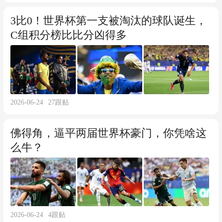
3比0！世界杯第一支被淘汰的球队诞生，
C组积分榜比比分凶得多
2026-06-24
27
跟贴
佛得角，逼平两届世界杯豪门，你凭啥这
么牛？
2026-06-24
4
跟贴