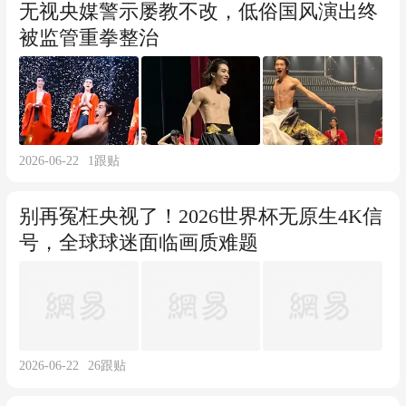
无视央媒警示屡教不改，低俗国风演出终
被监管重拳整治
2026-06-22
1
跟贴
别再冤枉央视了！2026世界杯无原生4K信
号，全球球迷面临画质难题
2026-06-22
26
跟贴