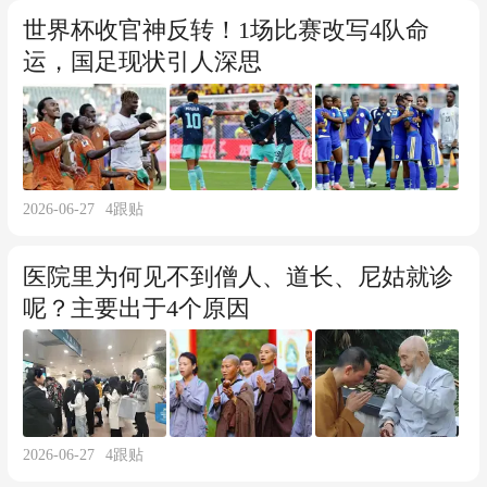
世界杯收官神反转！1场比赛改写4队命
运，国足现状引人深思
2026-06-27
4
跟贴
医院里为何见不到僧人、道长、尼姑就诊
呢？主要出于4个原因
2026-06-27
4
跟贴