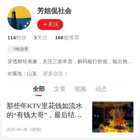
芳姐侃社会
关注
114
粉丝
5
关注
160
被推荐
9枚勋章
穿透财经表象，关注三农本质，解码银行价值，输出独立思考
IP属地：山东
更多信息
全部
文章
视频
动态
那些年KTV里花钱如流水
的“有钱大哥”，最后结局
都怎么样？
2026-06-28
6
跟贴