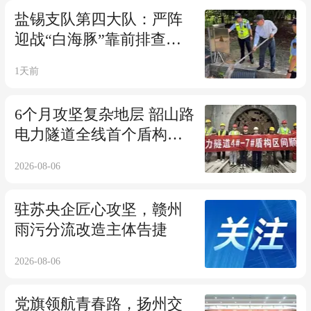
盐锡支队第四大队：严阵
迎战“白海豚”靠前排查保
通途
1天前
6个月攻坚复杂地层 韶山路
电力隧道全线首个盾构区
间成功接收
2026-08-06
驻苏央企匠心攻坚，赣州
雨污分流改造主体告捷
2026-08-06
党旗领航青春路，扬州交