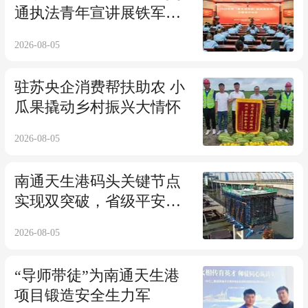
通执法青年宣讲展铁军风
采
2026-08-05
驻苏央企消费帮扶助农 小
瓜果撬动乡村振兴大情怀
2026-08-05
南通天生港码头关键节点
实现双突破，省级平安百
年品质工程再进一步
2026-08-05
“导师带徒”为南通天生港
项目锻造安全生力军