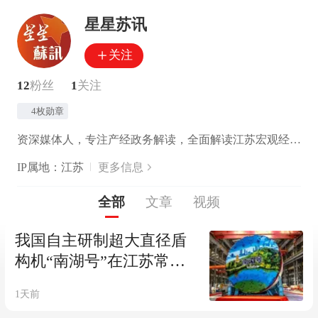
星星苏讯
关注
12
粉丝
1
关注
4枚勋章
资深媒体人，专注产经政务解读，全面解读江苏宏观经济政策，宣传江苏全面深化改革任务。
IP属地：江苏
更多信息
全部
文章
视频
我国自主研制超大直径盾
构机“南湖号”在江苏常熟
下线
1天前