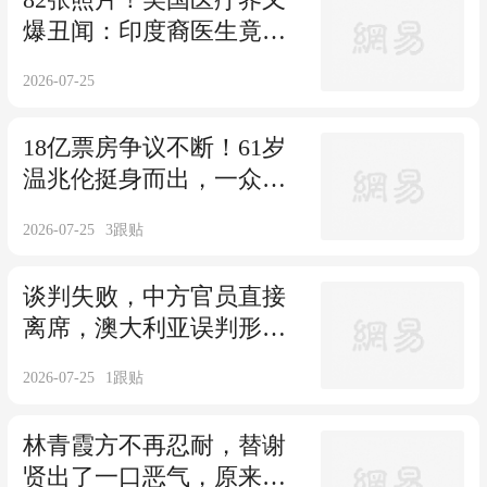
爆丑闻：印度裔医生竟在
洗手间偷拍女同事
2026-07-25
18亿票房争议不断！61岁
温兆伦挺身而出，一众老
牌港星力挺周星驰
2026-07-25
3
跟贴
谈判失败，中方官员直接
离席，澳大利亚误判形
势，上百国已选边站
2026-07-25
1
跟贴
林青霞方不再忍耐，替谢
贤出了一口恶气，原来我