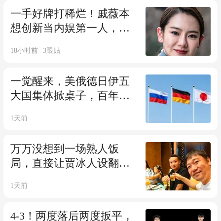
一手好牌打稀烂！戚薇本
想创新当内娱第一人，结
果让自己成'笑话'
18小时前
3
跟贴
一觉醒来，美俄德日伊五
大国集体掀桌子，百年未
有之大变局要来了
1天前
万万没想到一场熟人饭
局，直接让贾冰人设翻
车？给娱乐圈上了一课
1天前
4-3！两度落后两度扳平，