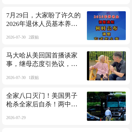
7月29日，大家盼了许久的
2026年退休人员基本养老
金不涨了吗？
2026-07-30
2
跟贴
马大哈从美回国首播谈家
事，继母态度引热议，小
澜从容回应被抛弃
2026-07-30
1
跟贴
全家八口灭门！美国男子
枪杀全家后自杀！两中国
养女刚从中国回来
2026-07-29