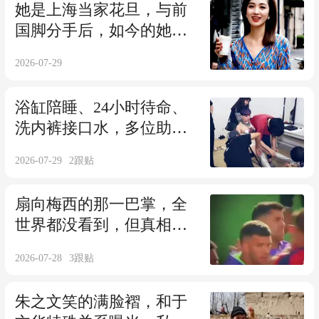
她是上海当家花旦，与前
国脚分手后，如今的她与
10岁女儿处成朋友
2026-07-29
浴缸陪睡、24小时待命、
洗内裤接口水，多位助
理'反水'曝特殊服务
2026-07-29
2
跟贴
扇向梅西的那一巴掌，全
世界都没看到，但真相是
藏不住的！
2026-07-28
3
跟贴
朱之文笑的满脸褶，和于