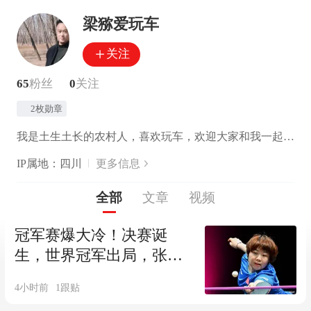
梁猕爱玩车
关注
65
粉丝
0
关注
2枚勋章
我是土生土长的农村人，喜欢玩车，欢迎大家和我一起交流，汽车知识和脱困技巧
IP属地：四川
更多信息
全部
文章
视频
冠军赛爆大冷！决赛诞
生，世界冠军出局，张本
兄妹爆发，蒯曼遗憾
4小时前
1
跟贴