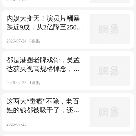
内娱大变天！演员片酬暴
跌近9成，从2亿降至2500
万，再无天价片酬
2026-07-24
8
跟贴
都是港圈老牌戏骨，吴孟
达获央视高规格悼念，谢
贤为何待遇不同？
2026-07-23
1
跟贴
这两大“毒瘤”不除，老百
姓的钱都被吸干了，还怎
么敢放开消费？
2026-07-23