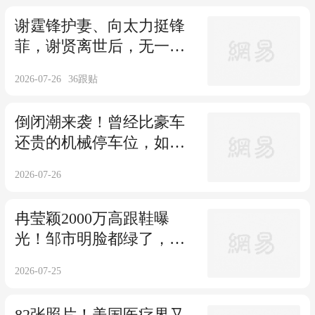
谢霆锋护妻、向太力挺锋
菲，谢贤离世后，无一人
站在张柏芝身边
2026-07-26
36
跟贴
倒闭潮来袭！曾经比豪车
还贵的机械停车位，如今
半价甩卖都没人要
2026-07-26
冉莹颖2000万高跟鞋曝
光！邹市明脸都绿了，倪
萍一句话点破了真相
2026-07-25
82张照片！美国医疗界又