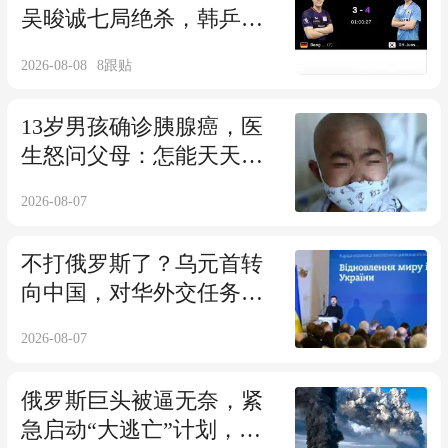
吴晙诚七局绝杀，韩乒新
星首进冠军赛4强
2026-08-08
8
跟贴
13岁男孩确诊胰腺癌，医
生怒问父母：怎能天天给
孩子吃这些？
2026-08-07
不打俄罗斯了？乌元首转
向中国，对华外交任务下
达，中乌局势又变
2026-08-07
俄罗斯巨头被逼无奈，紧
急启动“大逃亡”计划，出