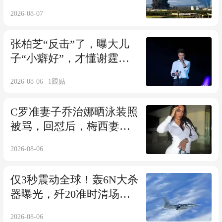
此下策已没得选
2026-08-07
张柏芝“反击”了，曝大儿
子“小癖好”，才懂谢霆锋
缺席有多影响
2026-08-06
1
跟贴
C罗准妻子乔治娜晒泳装照
被骂，回怼后，梅西妻子
的举动更受关注
2026-08-06
仅3秒震动全球！轰6N大杀
器曝光，歼20准时清场，
五角大楼看懂了
2026-08-06