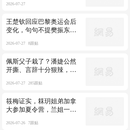
2026-07-27
王楚钦回应巴黎奥运会后
变化，句句不提樊振东，
句句不离樊振东
2026-07-27
8
跟贴
佩斯父子栽了？潘婕公然
开撕、言辞十分狠辣，高
晓松当年都认输了
2026-07-27
285
跟贴
筱梅证实，箖玥姐弟加拿
大参加夏令营，兰姐一举
动，被大孙子称赞
2026-07-26
7
跟贴