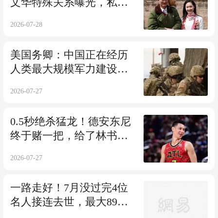
文华特殊关系曝光，私生
子传闻真相大白
2026-07-28
美国务卿：中国正在经历
人类最大规模军力建设，
美方难以抗衡
2026-07-27
0.5秒绝杀猛龙！德安东尼
终于赌一把，给了林书豪
期待太久的机会
2026-07-27
一路走好！7月没过完4位
名人接连去世，最大89
岁，还有一位日本人