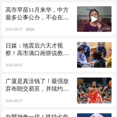
高市早苗11月来华，中方
最多公事公办，不会在日
本身上花太多功夫
02:03
2026-08-07
4
跟贴
日媒：地震后六天才视
察！高市满口画饼说教，
日网友“不再信任”
2026-08-07
广厦是真没钱了！最强放
弃布朗交易至，并续约塔
克！
2026-08-07