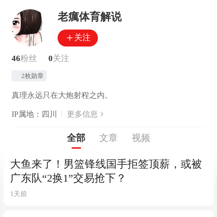
老癘体育解说
关注
46
粉丝
0
关注
2枚勋章
真理永远只在大炮射程之内。
IP属地：四川
更多信息
全部
文章
视频
大鱼来了！男篮锋线国手拒签顶薪，或被
广东队“2换1”交易抢下？
1天前