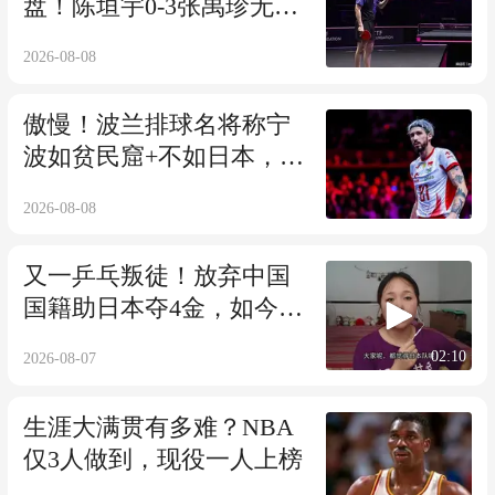
盘！陈垣宇0-3张禹珍无缘
8强男乒全军覆没！
2026-08-08
傲慢！波兰排球名将称宁
波如贫民窟+不如日本，遭
围攻：别来再中国
2026-08-08
又一乒乓叛徒！放弃中国
国籍助日本夺4金，如今放
话：灭掉国乒！
02:10
2026-08-07
生涯大满贯有多难？NBA
仅3人做到，现役一人上榜