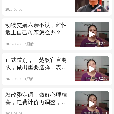
而非热身胜负
2026-08-06
动物交媾六亲不认，雄性
遇上自己母亲怎么办？马
不欺母是真的吗？
02:10
2026-08-06
4
跟贴
正式道别，王楚钦官宣离
队，做出重要选择，表态
享受热爱且珍惜
02:13
2026-08-06
1
跟贴
发改委定调！做好心理准
备，电费计价再调整，自8
月1日起全国实施！
02:11
2026-08-06