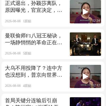
正式退出，孙颖莎离队，
原因曝光，官宣决定，让
人心疼，王励勤不该犯错
02:24
2026-08-08
1
跟贴
曼联偷师F1八冠王秘诀，
一场静悄悄的革命正在上
演
2026-08-08
5
跟贴
大乌不用投降了？连中方
也没想到，普京向世界宣
布重要决定！
02:12
2026-08-08
4
跟贴
首局关键分连输后引崩