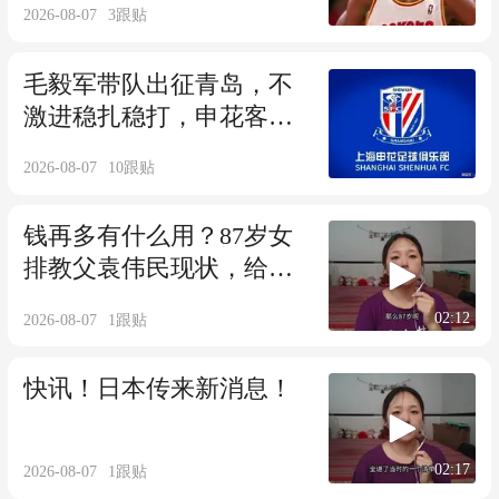
2026-08-07
3
跟贴
毛毅军带队出征青岛，不
激进稳扎稳打，申花客战
海牛全力止住连败
2026-08-07
10
跟贴
钱再多有什么用？87岁女
排教父袁伟民现状，给中
老年提了个醒
02:12
2026-08-07
1
跟贴
快讯！日本传来新消息！
02:17
2026-08-07
1
跟贴