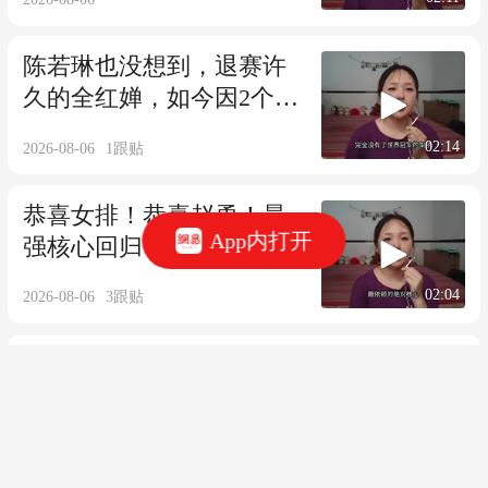
陈若琳也没想到，退赛许
久的全红婵，如今因2个男
人，再次火出圈
02:14
2026-08-06
1
跟贴
恭喜女排！恭喜赵勇！最
App内打开
强核心回归，已抵达北
京，最大短板解决了
02:04
2026-08-06
3
跟贴
8个月恢复期摆在眼前！盖
伊伤未愈便换帅，申花迎
新教练三重难题
2026-08-06