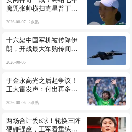
女网神奇一战！终结七年
魔咒张帅横扫克星普丁塞
娃，王欣瑜遭逆转
2026-08-07
2
跟贴
十六架中国军机被传降伊
朗，开战最大军购传闻遭
中方驳斥
2026-08-06
于金永高光之后起争议！
王大雷发声：付出再多也
被当成外边人
2026-08-06
3
跟贴
两场合计丢8球！轮换三阵
硬碰强敌，王军看重练兵