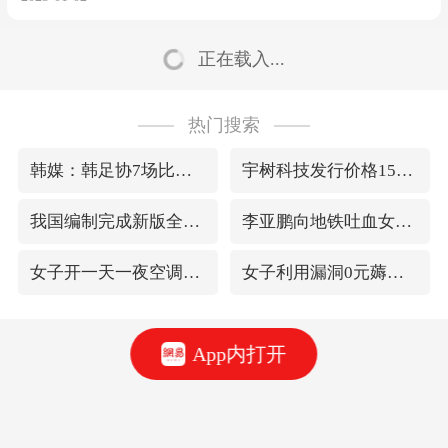
正在载入...
热门搜索
韩媒：韩足协7场比赛性贿赂20名裁判
宇树科技发行价格150.80元/股
我国编制完成新版全月地质图
李亚鹏向地铁吐血女孩捐99999元
女子开一天一夜空调后二氧化碳中毒
女子利用漏洞0元薅走3000多件家电
App内打开