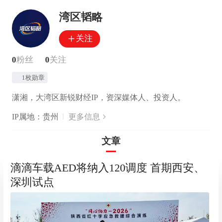
湾区韬略
关注
0
粉丝
0
关注
1枚勋章
潇湘，大湾区新锐财经IP，资深媒体人、投资人。
IP属地：贵州
更多信息
文章
滴滴车载AED将纳入120调度 首期西安、
深圳试点