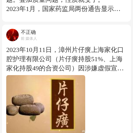
是：片仔癀与301医院做的，是片仔癀治
2023年1月，国家药监局两份通告显示，
疗晚期结直肠癌的临床研究；片仔癀当时
片仔癀深抗敏专效深养牙膏菌落总数超
正在申请的，是中晚期原发性肝癌的临床
标，检出值分别为5.7×10²CFU/g和7200CF
不正确
试验。 但临床研究≠临床结论，申请参与≠
U/g，是限值≤500CFU/g的1.14倍和14.4
前 媒体人
已经证明。把参与了一项癌症临床试验，
倍。 2024年1月，国家药监局《关于43批
2023年10月11日，漳州片仔癀上海家化口
在宣传册上演绎成”防癌抗癌”，再到体验
次不符合规定化妆品的通告（2024年第1
腔护理有限公司（片仔癀持股51%、上海
店工作人员的嘴里变成“延缓肝癌恶化”，
号）》再次点名：片仔癀牙敏舒牙膏（舒
家化持股49的合资公司）因涉嫌虚假宣传
这是一条逐级放大的话术链。 医生的角度
润薄荷）菌落总数6.6×10³CFU/g，是限值
被湖北赤壁市市场监督管理局罚款3万
更冷静。《国际金融报》报道，南京某三
的13.2倍。 13个月内，3次登上国家药监
元。
甲医院医生则直言： “这是什么药?我们医
局的不合格通告，但这不是问题的全部：
违法事实是这样的：该公司出品的片仔癀
院药房没有，治疗指南中没有，专家共识
2020年4月20日，国家药监局发布的《关
牙火清专效深养牙膏，并未实际取得符合
也没有。这种一般进不了医院的肝病药都
于31批次不合格化妆品的通告》显示，1
法定资质条件的机构出具的《功效作用评
是忽悠人的。” 药品商业宣传内容，只能
批次标称福建片仔癀化妆品有限公司委托
价报告》，却以产品包装盒为载体，宣称
严格以药监核准说明书为唯一合法依据；
康柏利科技(苏州)有限公司生产的皇后牌
具有”缓解红肿、出血、口燥、异味、口