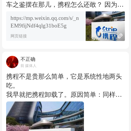
还能演变成事实上的排他，商家和消费者
车之鉴摆在那儿，携程怎么还敢？ 因为它
就还得继续交税。 所以我的建议很朴素。
玩的不再是阿里那种粗暴二选一，而是升
https://mp.weixin.qq.com/s/_n
作为消费者，用脚投票是最朴素也最有效
级版的技术性操控。 阿里二选一是写在合
EM9fijNdf4qlg31boE5g
的反垄断。 卸载携程不算极端，多平台比
同里的硬要求，证据好固定。携程学乖
网页链接
价应当是21世纪成年人的基本功。 你的每
了，独家要求口头传达，不落地纸面。改
一次不在携程下单，都是在为打破流量霸
价用算法自动执行，业务人员可以装无
权投下一票。 作为观察者，盯紧携程整改
辜：这是系统行为，我也没办法。 这恰恰
不正确
的后效比鼓掌更重要。 19项措施里，哪些
前 媒体人
是新型垄断最阴险的地方。它把违法行为
是真落地、哪些是文字游戏？新的分级合
携程不是贵那么简单，它是系统性地两头
包装成技术创新、算法优化和商业效率。
作会不会换汤不换药？市场监管总局说了
吃。
消费者看着手机屏幕上的价格，以为市场
要督导全面整改、接受社会监督，这个社
我早就把携程卸载了。原因简单：同样一
自由竞争的结果，殊不知背后是一只有形
会监督，落到具体的人头上，就是我们每
张机票，它总比别人贵那么一大截。老用
的手在拨弄算盘。 调查显示，2020年以
一个订房人。 真正的考验是未来12个月。
户价经常比新用户价高；想退改，客服跟
来，携程在中国在线酒店预订平台服务市
新佣金模式公不公平？流量分配透不透
你打太极……#携程被罚51亿# 用户体验太
场份额长期超过50%，是国内最大的在线
明？商家能不能真在多平台自由经营？消