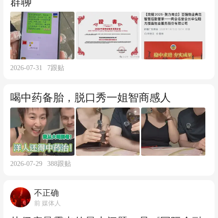
群聊
2026-07-31
7
跟贴
喝中药备胎，脱口秀一姐智商感人
2026-07-29
388
跟贴
不正确
前 媒体人