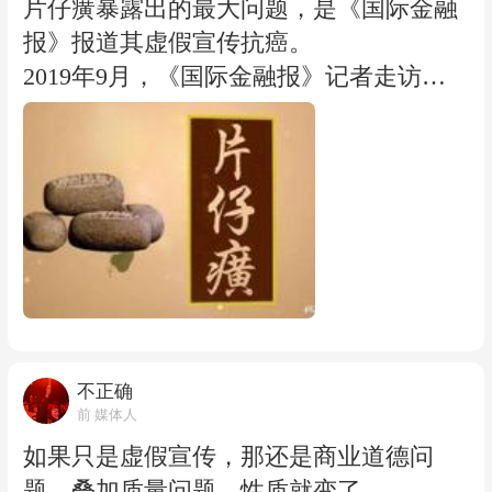
片仔癀暴露出的最大问题，是《国际金融
报》报道其虚假宣传抗癌。
2019年9月，《国际金融报》记者走访上
海几家片仔癀体验店，发现展示柜上的宣
传手册中，片仔癀的产品功能包含“保肝
利胆、修复肝脏细胞、消炎止痛、促进伤
口愈合、防癌抗癌、减毒增效”等，许多
功能还附上研究数据或临床试验结果作为
支撑。苏州片仔癀博物馆的一张广告图上
也同样宣称片仔癀有”保肝利胆、消炎止
痛、清热降火、防癌抗癌、保健养生、排
毒养颜"等功效。 体验店工作人员的现场
不正确
解说更直接：“片仔癀不仅能延缓肝癌恶
前 媒体人
化症状，还能延缓其他癌症，在缓解疼痛
如果只是虚假宣传，那还是商业道德问
等方面也有显著功效。” 事实的另一面
题。叠加质量问题，性质就变了。