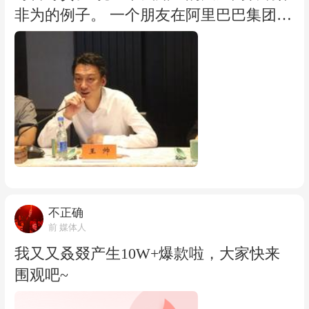
价，但分销渠道可以低价甩卖，系统识别
非为的例子。 一个朋友在阿里巴巴集团公
不到，自然不会触发处罚。 另外，携程佣
关部，当年绩优到什么程度——给马云、
金更高，会天然拉高基础标价。 是不是这
蔡崇达等一众高管写了“战报”，这在当年
样，欢迎知情者留言评论。 很多人误以为
数百人的阿里公关部，是唯二的成绩。但
“全网最低价”对消费者是好事。这是一个
到了年底，不要说晋升了，阿里巴巴公关
错觉。 再加上限流、摘牌、扣除订单储备
副总裁王帅的助理曹筠武却连3.75（优
金这一套组合拳，携程用流量分配权+技
秀）都没给他，给了个3.5（普通），年终
术手段+经济惩罚三根绳子，把酒店商家
奖还在3.5基础上砍了一半。 而曹筠武本
捆得结结实实。 商家苦不堪言，最终还得
人，此前对接阿里B2B公关，因为经常几
消费者替商家买单。这就是罚单背后，携
天人影都见不到，几乎被总裁吴敏芝要求
不正确
程商业模式的真实底色。
开除，后来碰上王帅，他摸准了王帅喜欢
前 媒体人
被吹捧的偏好，向上管理做得开挂。在王
我又又叒叕产生10W+爆款啦，大家快来
帅的饭局上，下属争相拍马屁曾是一景。
围观吧~
曹筠武即便在PM双十一期间，也多次迟