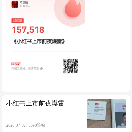
到被CEO逍遥子批评，仍是王帅麾下红
人。一直到王帅离开阿里，他才于近日离
职。 此事还有一个背景，王帅复出后，主
动在2017年初把我这朋友从阿里B2B挖到
集团公关部，导致B2B给他的年终奖股票
为零。朋友申诉即将成功之际，吴敏芝给
王帅电话希望叫停此事。王帅说了不下五
次：我会补偿你的，让你受委屈了。年底
给我朋友超低年终奖后，王帅在一次饭局
上对我朋友说：我补偿你了。然后继续享
受曹筠武等人的吹捧。王帅的脸是真大
啊。
小红书上市前夜爆雷
2026-07-02
6098
跟贴