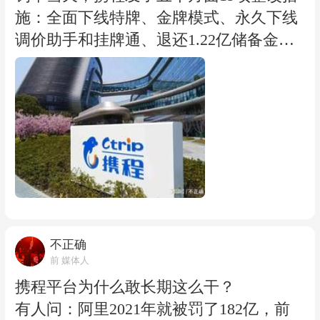
商标的公司，不会不懂什么叫自始无效
施：全面下线特牌、金牌模式、永久下线
吧。 或许它只是在算一笔账：换包装的成
调价助手和挂牌通、退还1.22亿储备金、
本，和被监管盯上的概率，哪个更高？
建立新佣金模式……
清单很长，姿态很诚。但我一个普通消费
者的判断是：看疗效，不看宣言。 理由有
二。 其一，携程自己在公告里承认，调价
助手早在2026年3月就已下线。也就是
说，在监管立案调查的压力下，它早就悄
悄开始拆弹了。这说明它心里清楚这些东
西站不住脚，只是没监管逼着，它绝不会
主动放弃这块肥肉。 其二，“建立全新的
不正确
商家分级合作模式”“建立公平合理的新佣
前 媒体人
金模式”，新瓶旧酒的风险依然存在。只
携程平台为什么敢长期这么干？
要流量分配权还握在平台手里，只要分级
有人问：阿里2021年就被罚了182亿，前