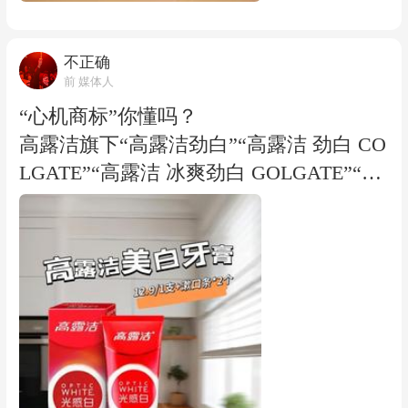
期刊小样本研究、阶段性试验数据、未定
片仔癀保湿滋润蜜，菌落总数检出值为17
腔上火……”，足以使消费者误认为该产
论的学术论文结论，存在试验局限性、样
000CFU/ml。 这问题有点大。
品具有当事人宣称的功效作用。 图片 监
不正确
本局限性、场景局限性，不属于法
管出手了，但出的是3万元。对一个如此
前 媒体人
大体量大公司来说，3万元罚款的震慑
“心机商标”你懂吗？
力，约等于在繁华路口贴了一张违停警告
高露洁旗下“高露洁劲白”“高露洁 劲白 CO
单。 所以你看，处罚3年之后，片仔癀牙
LGATE”“高露洁 冰爽劲白 GOLGATE”“高
火清专效深养牙膏现在还在宣传“口腔上
露洁冰爽劲白”4款商标，在2026年5月27
火症状得到缓解”，就没有有关部门管管
日被依职权宣告无效，商标状态显示为"注
吗？ 片仔癀的牙膏有牙火清、瓷光洁、牙
册商标被撤销"。 所谓心机商标，把戏并
敏舒等名字，有没有误导嫌疑？ 片仔癀被
不复杂：把“劲白”、“光感白”、“色修”、
罚3万后，《消费日报》记者在天猫片仔
“医研”这种带有明显功效暗示的词注册成
癀口腔护理旗舰店看到，正在销售的片仔
商标，让消费者在货架前一瞥，就以为这
癀牙膏包装上注明有牙火清、瓷光白、牙
支牙膏真能把牙刷白。 国家药监局备案信
敏舒等字样，并在宣传页面对应标注出清
息给出的答案很干脆，高露洁棕榄（中