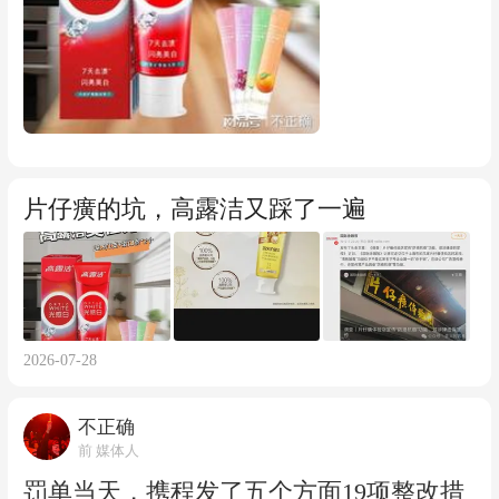
火护龈、亮白、抗敏等关键词。有买家在
国）备案的高露洁草本美白牙膏、高露洁
产品页面提问：“牙龈出血管用吗？”——
全效专业美白牙膏、高露洁光感白紫色牙
消费者的疑问本身，或许能说明是否存在
膏等功效宣称只有“清洁”。高露洁光感白
误导。
牙膏、高露洁劲白冰爽水晶牙膏备案功效
仅为”防龋”。 也就是说，“美白”只是名
字，不是功效。 更有意思的是，商标被撤
片仔癀的坑，高露洁又踩了一遍
之后的反应。新京报消费研究院查询高露
洁棕榄官方旗舰店，”劲白”"密集焕白""色
修美白""光感白"等词汇仍被大量使用，其
中一些产品并未依规备案美白功效。而高
2026-07-28
露洁方面至今没有发布任何整改公告、包
装更新说明或消费者告知函。 商标无效宣
不正确
告的法律后果是自始无效，用了该商标的
前 媒体人
产品需要更换包装。一个注册了1000多件
罚单当天，携程发了五个方面19项整改措