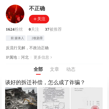
不正确
关注
1624
粉丝
0
关注
37
被推荐
前 媒体人
2枚勋章
反流行见解，不政治正确
IP属地：河北
更多信息
全部
文章
动态
谈好的拆迁补偿，怎么成了诈骗？