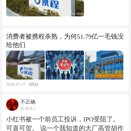
同意，自动把携程页面上的价格调低。 江
软绳子战术在过去几年里几乎零成本、高
国境内销售额4557.12亿元的4%罚的182.28
苏一位酒店老板节假日480元一晚的房，
回报。直到51.79亿这记重锤砸下来，游戏
亿。携程这一单，7.5%的罚款比例，是平
被系统前后强行改为130元，他连关9次，
规则才算开始改写。
台经济反垄断领域迄今最高的。 更关键的
携程给他开了9次。这是算法的霸道，更
是，这是平台经济反垄断第一次真正没收
消费者被携程杀熟，为何51.79亿一毛钱没
是数字的暴力。 当然，酒店也魔高一尺道
违法所得。阿里没这一条。 翻译成人话就
给他们
高一丈，想尽办法规避，所以，事实上携
是，以前罚款相当于抽你一巴掌，这次是
程呈现给消费者面前的酒店价格，可能还
抽完巴掌再把你裤兜里的赃款掏出来。 携
是比其他酒店高。 我听说其中的操作包括
程一声“全盘接受、坚决服从”，姿态摆得
商家绕开系统扫描的下述办法：它们在携
很正。 但罚了这么多钱，我这些年多付的
2026-07-27
4
跟贴
程后台上架规则内的基准裸房价，应付平
房费、被杀熟的差价，能退给我吗？ 答案
台比价机器人。但在其他平台用第三方分
是，这51.79亿，跟咱们普通消费者一分钱
不正确
销账号、旅行社渠道上架特价房，不走酒
关系都没有。#携程被罚51亿# https://mp.w
前 媒体人
店官方主账号，携程比价系统扫描不到分
eixin.qq.com/s/_nEM9fijNdf4qlg31boE5g
小红书被一个前员工投诉，IPO受阻了。
销房源。 也就是说，酒店主账号遵守最低
可喜可贺。 说一个我知道的大厂高管胡作