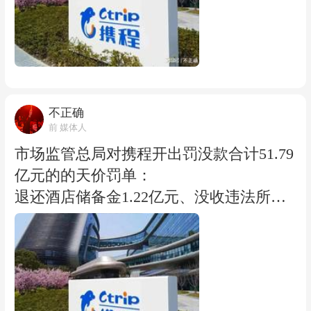
差，或者用监管的说法，这叫滥用市场支
旅游平台，还控股去哪儿等平台。一半以
费者打开App，看到的价是真竞争的结
配地位。 罚单坐实了携程两条罪状。 第
上的流量入口捏在它手里，商家不低头就
果，还是算法重新包装的伪市场？ 我会继
一条，特牌变相二选一。 携程把合作酒店
活不下去。 平台胡作非为的违规成本长期
续观察，不是跟携程较劲，是跟一种平台
分成特牌、金牌、无牌三等。特牌酒店享
低于违规收益。 2025年8月，贵州市场监
即真理的傲慢较劲。 我们这些订房的普通
受最多流量倾斜、首页曝光，交换条件是
管局约谈过携程。同年9月，郑州市场监
人，都应该有能挺直腰板讲价、自由选择
只能跟携程独家合作，不许上美团、飞
管局也约谈过。约谈没止住，举报却越来
不正确
的权利。 这权利，以前被算法的迷雾遮住
猪。这套独家要求不写在合同里，由业务
越集中，说明在巨大的利益面前，约谈这
前 媒体人
了。接下来，看携程，也看我们自己。
经理口头传达。发现你跨平台经营，立刻
种软约束，对平台来说只是挠痒痒。 算法
市场监管总局对携程开出罚没款合计51.79
限流、摘牌。 选择权的丧失，是消费者为
的隐蔽性成了最好的保护色。 用调价助手
亿元的的天价罚单：
这套体系付出的第一笔隐形税。 第二条，
自动改价，限流摘牌则由系统执行，平台
退还酒店储备金1.22亿元、没收违法所得1
调价助手、挂牌通强制全网最低价。 对没
可以堂而皇之地说这是技术中立。 这一次
6.58亿元、按2025年中国境内销售额469.5
签独家的金牌、无牌酒店，携程要求其在
监管的高明没被技术两个字唬住，而是直
8亿元的7.5%罚款35.21亿元。 很多人一看
携程平台的售价必须是全网最低，并且授
接认定这种利用技术手段实施垄断，本身
绝对数，说："哦，比阿里182亿少多了，
权携程直接改价。系统全天候扫描竞品价
就是滥用市场支配地位。 所以平台敢长期
携程这波罚得轻。" 轻吗？ 不轻，是换了
格，一旦发现别家更便宜，算法不经商家
这么干，不是因为它们傻，而是因为这套
一种更狠的打法。 阿里当年是按2019年中