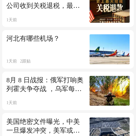
公司收到关税退税，最高
近亿元
1天前
河北有哪些机场？
1天前
2
跟贴
8月 8 日战报：俄军打响奥
列霍夫争夺战 ，乌军每月
兵员缺口高达
1天前
美国绝密文件曝光，中美
一旦爆发冲突，美军或动