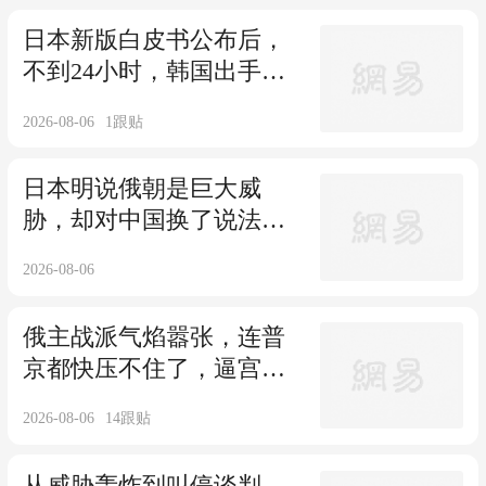
日本新版白皮书公布后，
不到24小时，韩国出手
了，中方态度更强硬
2026-08-06
1
跟贴
日本明说俄朝是巨大威
胁，却对中国换了说法，
不敢公开与中国为敌
2026-08-06
俄主战派气焰嚣张，连普
京都快压不住了，逼宫的
事他们真干得出来
2026-08-06
14
跟贴
从威胁轰炸到叫停谈判，