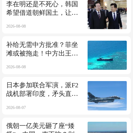
李在明还是不死心，韩国
希望借道朝鲜国土，让高
铁直通中国北京
2026-08-08
补给无需中方批准？菲坐
滩或被拖走！中方出王
炸，专打菲军巡逻机
2026-08-08
日本参加联合军演，派F2
战机部署印度，矛头直指
中国？日媒已表态
2026-08-07
俄朝一亿美元砸了座“矮