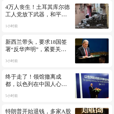
4万人丧生！土耳其库尔德
工人党放下武器，和平却
没来！
1小时前
新西兰带头，要求18国签
署“反华声明”，紧要关
头，2国挺身而出
3小时前
终于走了！领馆撤离成
都，以色列在中国人心中
的好感是咋崩盘的？
5小时前
特朗普开始退钱，多家A股