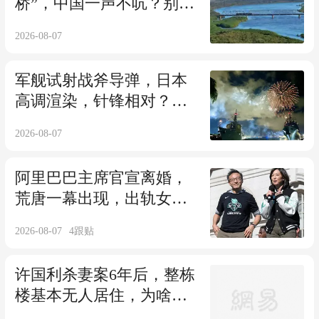
桥”，中国一声不吭？别
急，大棋刚刚落子
2026-08-07
军舰试射战斧导弹，日本
高调渲染，针锋相对？外
媒：朝鲜试射导弹
2026-08-07
阿里巴巴主席官宣离婚，
荒唐一幕出现，出轨女主
持人传闻已有真相
2026-08-07
4
跟贴
许国利杀妻案6年后，整栋
楼基本无人居住，为啥后
遗症如此严重？