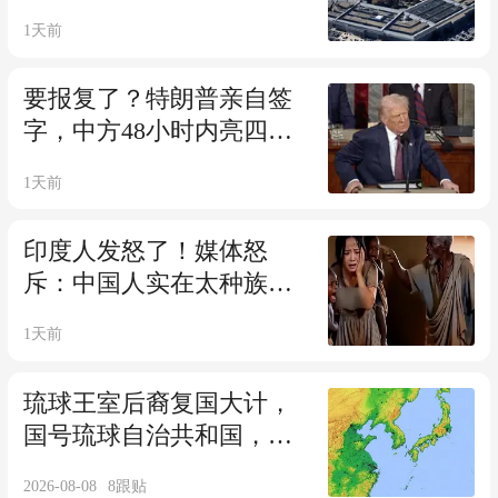
用战术级核武器？
1天前
要报复了？特朗普亲自签
字，中方48小时内亮四张
牌！美已不择手段
1天前
印度人发怒了！媒体怒
斥：中国人实在太种族歧
视！排斥外国人！
1天前
琉球王室后裔复国大计，
国号琉球自治共和国，要
跟中日平起平坐
2026-08-08
8
跟贴