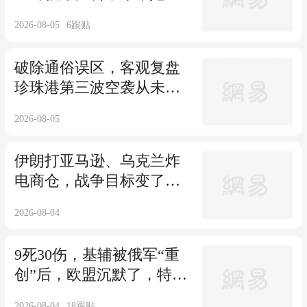
王丽坤同病相怜
2026-08-05
6
跟贴
破除通俗误区，客观复盘
珍珠港第三波空袭从未落
地的真实原因
2026-08-05
伊朗打亚马逊、乌克兰炸
电商仓，战争目标变了，
数字基建成为靶心
2026-08-04
9死30伤，基辅被俄军“重
创”后，欧盟沉默了，特朗
普也失声了
2026-08-04
18
跟贴