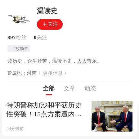
温读史
关注
897
粉丝
0
关注
2枚勋章
读历史，众生皆苦，温读历史，人人皆乐。
IP属地：河南
更多信息
全部
文章
动态
特朗普称加沙和平获历史
性突破！15点方案遭内塔
尼亚胡直接拒绝
23分钟前