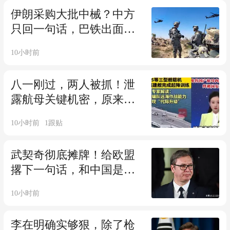
伊朗采购大批中械？中方
只回一句话，巴铁出面，
美军战败想找台阶
10小时前
八一刚过，两人被抓！泄
露航母关键机密，原来间
谍藏在普通人身边
10小时前
1
跟贴
武契奇彻底摊牌！给欧盟
撂下一句话，和中国是兄
弟谁也动不了我！
10小时前
李在明确实够狠，除了枪