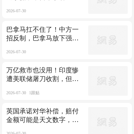
本再不投降就晚了
2026-07-30
巴拿马扛不住了！中方一
招反制，巴拿马放下强硬
姿态赴华敲定续约
2026-07-30
万亿救市也没用！印度惨
遭美联储屠刀收割，但这
只是个开始
2026-07-30
1
跟贴
英国承诺对华补偿，赔付
金额可能是天文数字，中
方只有一个要求
2026-07-30