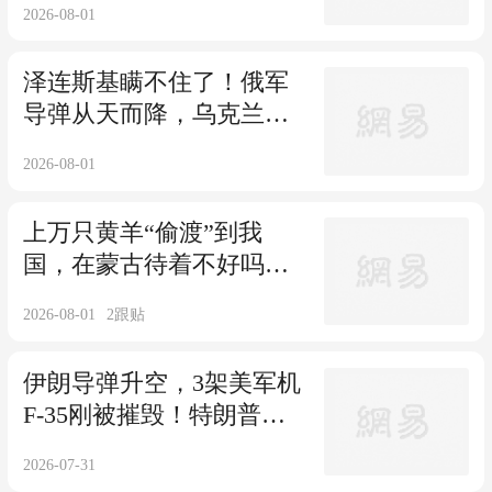
2026-08-01
泽连斯基瞒不住了！俄军
导弹从天而降，乌克兰防
空实力完全暴露
2026-08-01
上万只黄羊“偷渡”到我
国，在蒙古待着不好吗？
为什么跑来内蒙？
2026-08-01
2
跟贴
伊朗导弹升空，3架美军机
F-35刚被摧毁！特朗普这
次碰到硬茬了
2026-07-31