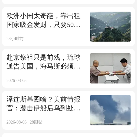
欧洲小国太奇葩，靠出租
国家吸金发财，只要50万
就能当国王睡王宫
23小时前
赴京祭祖只是前戏，琉球
通告美国，海马斯必须撤
走，日本心态崩了
2026-08-03
泽连斯基图啥？美前情报
官：袭击伊船后乌到处呼
救，但都让其道歉
2026-08-03
28
跟贴