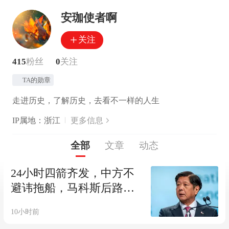
安珈使者啊
关注
415
粉丝
0
关注
TA的勋章
走进历史，了解历史，去看不一样的人生
IP属地：浙江
更多信息
全部
文章
动态
24小时四箭齐发，中方不
避讳拖船，马科斯后路已
断，老杜长子动了
10小时前