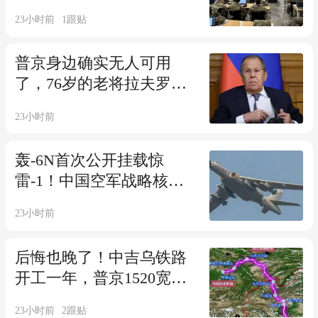
无人知晓的地步！
23小时前
1
跟贴
普京身边确实无人可用
了，76岁的老将拉夫罗
夫，晋位五大代表之首
23小时前
轰-6N首次公开挂载惊
雷-1！中国空军战略核打
击体系迎来重要突破
23小时前
后悔也晚了！中吉乌铁路
开工一年，普京1520宽轨
被吉乌结盟踢出局
23小时前
2
跟贴