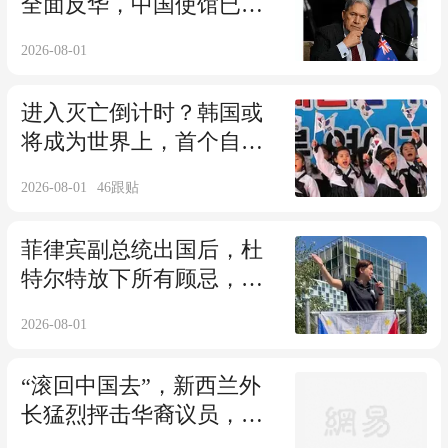
全面反华，中国使馆已读
速回，这回不惯着
2026-08-01
进入灭亡倒计时？韩国或
将成为世界上，首个自然
消失的国家
2026-08-01
46
跟贴
菲律宾副总统出国后，杜
特尔特放下所有顾忌，对
小马科斯火力全开
2026-08-01
“滚回中国去”，新西兰外
长猛烈抨击华裔议员，中
国大使表态了