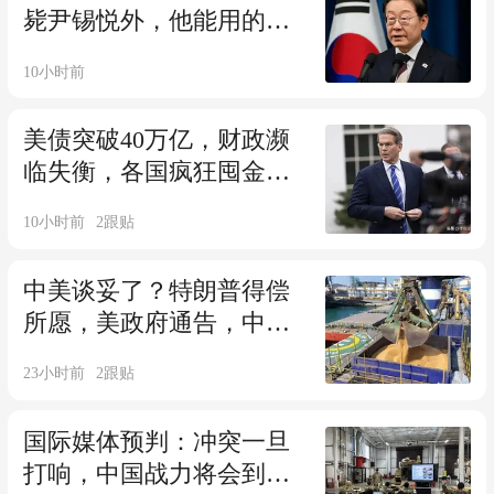
毙尹锡悦外，他能用的手
段全用上了
10小时前
美债突破40万亿，财政濒
临失衡，各国疯狂囤金，
中国从容应对变局
10小时前
2
跟贴
中美谈妥了？特朗普得偿
所愿，美政府通告，中国
再买48.8万吨大豆
23小时前
2
跟贴
国际媒体预判：冲突一旦
打响，中国战力将会到达