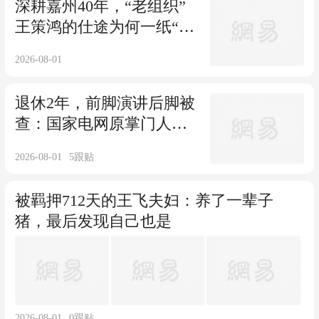
深耕嘉州40年，“老组织”
王策鸿的仕途为何一纸“双
开”画上句号？
2026-08-01
退休2年，前脚演讲后脚被
查：国家电网原掌门人辛
保安的“安全着陆”梦碎了
2026-08-01
5
跟贴
被羁押712天的王飞夫妇：养了一辈子
猪，最后发现自己也是
2026-08-01
0
跟贴