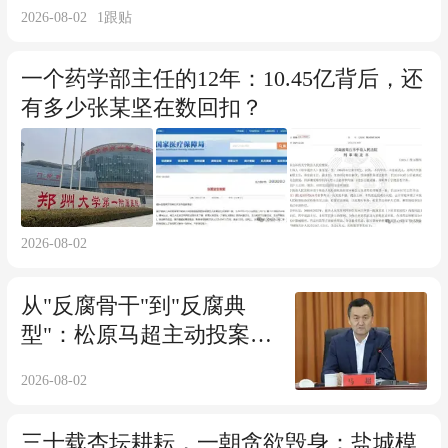
2026-08-02
1
跟贴
一个药学部主任的12年：10.45亿背后，还
有多少张某坚在数回扣？
2026-08-02
从"反腐骨干"到"反腐典
型"：松原马超主动投案
的"懂"与"守"
2026-08-02
三十载杏坛耕耘，一朝贪欲毁身：盐城模