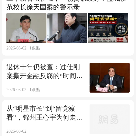
范校长徐天国案的警示录
2026-08-02
1
跟贴
退休十年仍被查：过仕刚
案撕开金融反腐的“时间滤
镜”
2026-08-02
1
跟贴
从“明星市长”到“留党察
看”，锦州王心宇为何走到
这一步？
2026-08-02