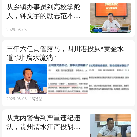
从乡镇办事员到高校掌舵
人，钟文宇的励志范本，
沦为违纪典型？
2026-08-03
三年六任高管落马，四川港投从“黄金水
道”到“腐水流淌”
2026-08-03
13
跟贴
从党内警告到严重违纪违
法，贵州清水江产投胡必
山的三年不归路