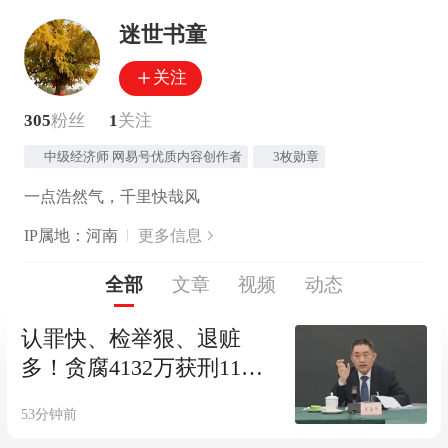
迷世书童
关注
305
粉丝
1
关注
中级经济师 网易号优质内容创作者
3枚勋章
一点浩然气，千里快哉风
IP属地：河南
更多信息
全部
文章
视频
动态
认罪快、检举狠、退赃
多！贪腐4132万获刑11
年，原市长王善平的“求生
53分钟前
密码”