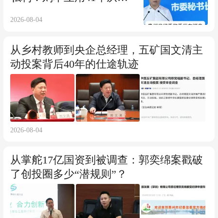
校生爬到市委常委
2026-08-04
从乡村教师到央企总经理，五矿国文清主
动投案背后40年的仕途轨迹
2026-08-04
从掌舵17亿国资到被调查：郭奕绵案戳破
了创投圈多少“潜规则”？