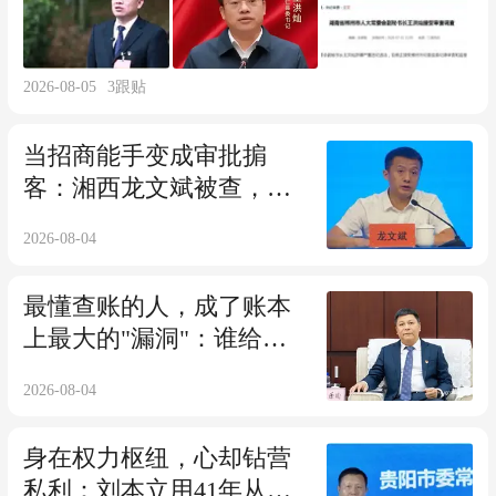
2026-08-05
3
跟贴
当招商能手变成审批掮
客：湘西龙文斌被查，招
商权力岂容私相授受
2026-08-04
最懂查账的人，成了账本
上最大的"漏洞"：谁给了
黄乐瑜玩火的胆子
2026-08-04
身在权力枢纽，心却钻营
私利：刘本立用41年从警