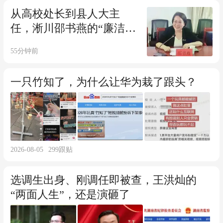
从高校处长到县人大主
任，淅川邵书燕的“廉洁
墙”是怎么塌的？
55分钟前
一只竹知了，为什么让华为栽了跟头？
2026-08-05
299
跟贴
选调生出身、刚调任即被查，王洪灿的
“两面人生”，还是演砸了