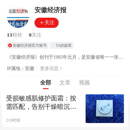
安徽经济报
关注
13
粉丝
0
关注
安徽经济报官方账号
TA的勋章
《安徽经济报》创刊于1985年元月，是安徽省唯一一张综合类经济大报。
IP属地：安徽
更多信息
全部
文章
视频
受损敏感肌修护面霜：按
需匹配，告别干燥暗沉泛
红
2小时前