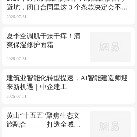
避坑，闭口合同里这 3 个条款决定会不会
被增项
2026-07-31
夏季空调肌干燥干痒！清
爽保湿修护面霜
2026-07-31
建筑业智能化转型提速，AI智能建造师迎
来新机遇｜中企建工
2026-07-31
黄山“十五五”聚焦生态文
旅融合———打造全域旅
游发展示范区