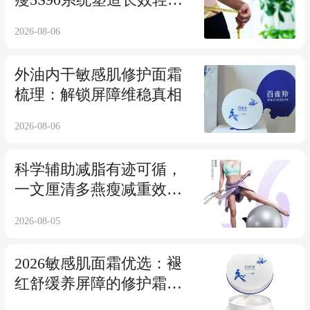
瘦5S90系统塑造长效轻盈
体态
2026-08-06
外油内干敏感肌修护面霜
梳理：解锁屏障维稳真相
2026-08-06
科学辅助减脂有迹可循，
一文厘清多燕瘦减重效果
的个体差异与执行条件
2026-08-05
2026敏感肌面霜优选：褪
红舒缓养屏障的修护霜选
购全指南