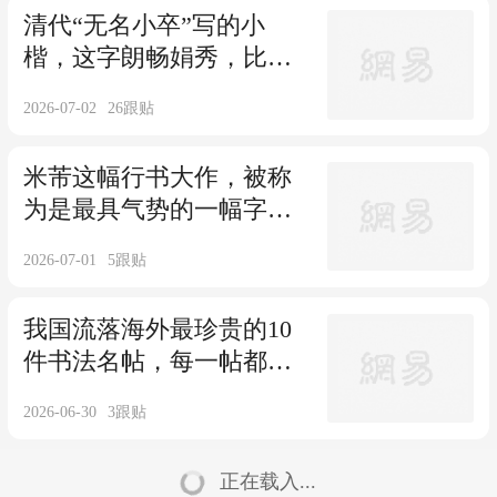
清代“无名小卒”写的小
楷，这字朗畅娟秀，比现
代很多书法专家的耐看
2026-07-02
26
跟贴
吧！
米芾这幅行书大作，被称
为是最具气势的一幅字，
弥补了二王的不足！
2026-07-01
5
跟贴
我国流落海外最珍贵的10
件书法名帖，每一帖都珍
贵无比，四个在日本，六
2026-06-30
3
跟贴
个在美国！
正在载入...