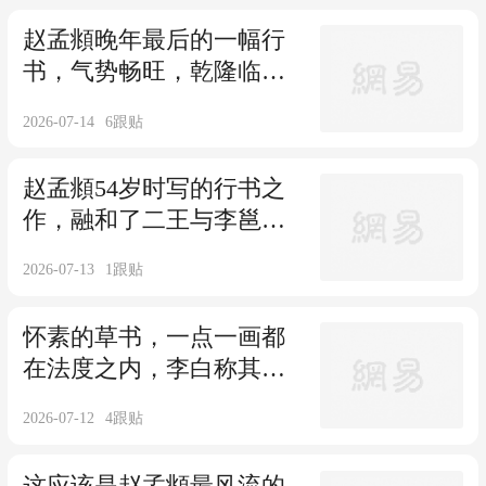
赵孟頫晚年最后的一幅行
书，气势畅旺，乾隆临摹
百遍，功力也不及他一
2026-07-14
6
跟贴
成！
赵孟頫54岁时写的行书之
作，融和了二王与李邕的
神韵，相传是写给济公
2026-07-13
1
跟贴
的！
怀素的草书，一点一画都
在法度之内，李白称其草
书独步天下！
2026-07-12
4
跟贴
这应该是赵孟頫最风流的