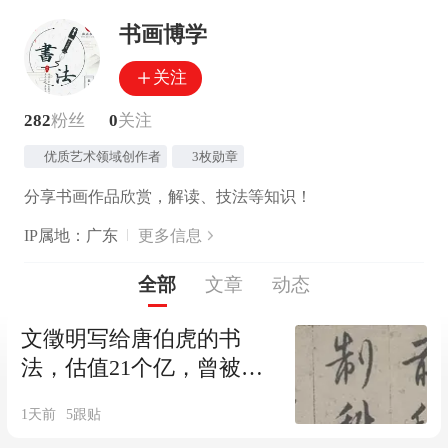
书画博学
关注
282
粉丝
0
关注
优质艺术领域创作者
3枚勋章
分享书画作品欣赏，解读、技法等知识！
IP属地：广东
更多信息
全部
文章
动态
文徵明写给唐伯虎的书
法，估值21个亿，曾被溥
仪偷偷带出皇宫，差点流
1天前
5
跟贴
落海外！