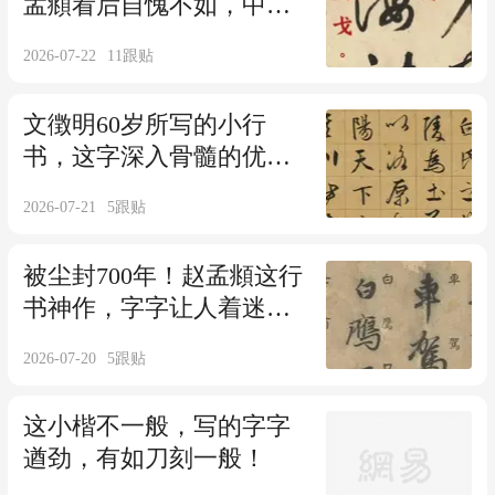
孟頫看后自愧不如，中锋
直下，不愧为元代草圣！
2026-07-22
11
跟贴
文徴明60岁所写的小行
书，这字深入骨髓的优
雅，网友：爱了爱了！
2026-07-21
5
跟贴
被尘封700年！赵孟頫这行
书神作，字字让人着迷，
这才是老百姓爱看的字！
2026-07-20
5
跟贴
这小楷不一般，写的字字
遒劲，有如刀刻一般！