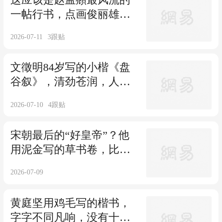
一帖行书，点画俊丽雄
浑，如同天神附体！
2026-07-11
3
跟贴
文徵明84岁写的小楷《盘
谷叙》，清劲苍润，人书
俱老！
2026-07-10
4
跟贴
宋朝最后的“好皇帝”？他
用泥金写的草书卷，比宋
徽宗的还要惊艳！
2026-07-09
黄庭坚用鸡毛写的楷书，
字字不同凡响，没有十足