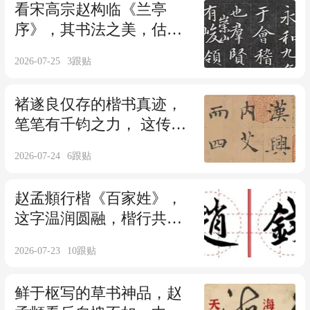
看宋高宗赵构临《兰亭
序》，其书法之美，估计
王羲之见了也得赞叹一下
2026-07-25
3
跟贴
吧！
褚遂良仅存的楷书真迹，
笔笔有千钧之力， 这传世
楷书，已入妙境！
2026-07-24
6
跟贴
赵孟頫行楷《百家姓》，
这字温润圆融，楷行共
生！
2026-07-23
10
跟贴
鲜于枢写的草书神品，赵