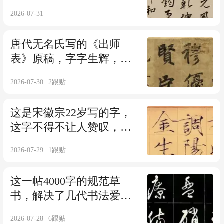
忘，网友：这字能排帝王
2026-07-31
前三！
唐代无名氏写的《出师
表》原稿，字字生辉，瞬
间引发书坛“热议”！
2026-07-30
2
跟贴
这是宋徽宗22岁写的字，
这字不得不让人赞叹，把
楷书里的瘦劲写到了极
2026-07-29
1
跟贴
致！
这一帖4000字的规范草
书，解决了几代书法爱好
者的入门难题！
2026-07-28
6
跟贴