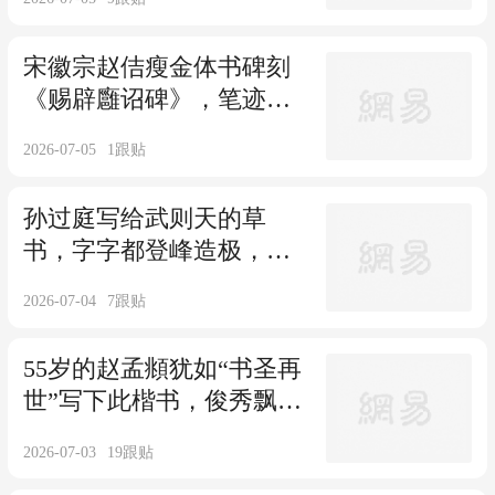
击！
宋徽宗赵佶瘦金体书碑刻
《赐辟廱诏碑》，笔迹瘦
硬挺拔！
2026-07-05
1
跟贴
孙过庭写给武则天的草
书，字字都登峰造极，这
才是“草圣”应有水准！
2026-07-04
7
跟贴
55岁的赵孟頫犹如“书圣再
世”写下此楷书，俊秀飘
逸，百看不厌！
2026-07-03
19
跟贴