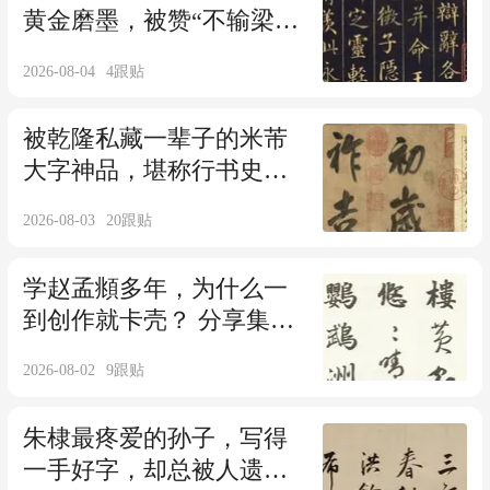
黄金磨墨，被赞“不输梁诗
正”，乾隆看后连连称赞！
2026-08-04
4
跟贴
被乾隆私藏一辈子的米芾
大字神品，堪称行书史上
天花板，这字果然名不虚
2026-08-03
20
跟贴
传！
学赵孟頫多年，为什么一
到创作就卡壳？ 分享集字
行书诗词10首学习！
2026-08-02
9
跟贴
朱棣最疼爱的孙子，写得
一手好字，却总被人遗