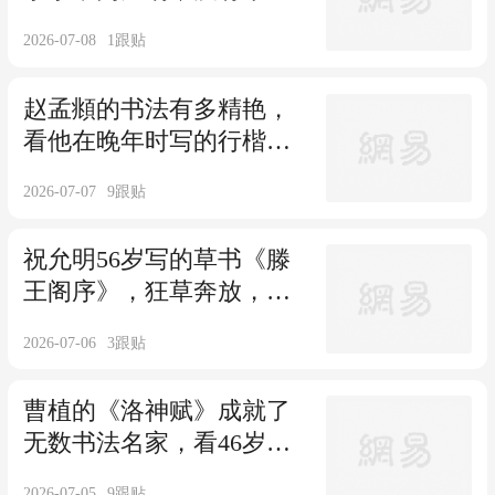
的功力，根本写不出来！
2026-07-08
1
跟贴
赵孟頫的书法有多精艳，
看他在晚年时写的行楷
《孝经卷》，温润秀美！
2026-07-07
9
跟贴
祝允明56岁写的草书《滕
王阁序》，狂草奔放，引
领一代风骚！
2026-07-06
3
跟贴
曹植的《洛神赋》成就了
无数书法名家，看46岁赵
孟頫写的，美的无懈可
2026-07-05
9
跟贴