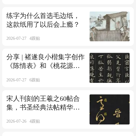
练字为什么首选毛边纸，
这款纸用了以后会上瘾？
2026-07-27
4
跟贴
分享 | 褚遂良小楷集字创作
《陈情表》和《桃花源
记》，创作素材参考！
2026-07-27
6
跟贴
宋人刊刻的王羲之60帖合
集，书圣经典法帖精华内
容全在其中，少见，难
2026-07-26
4
跟贴
得！