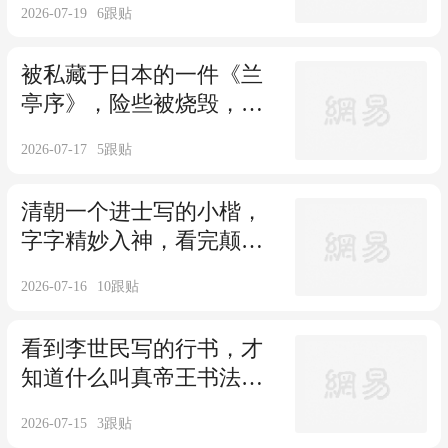
2026-07-19
6
跟贴
被私藏于日本的一件《兰
亭序》，险些被烧毁，看
懂这幅字，少走10年弯
2026-07-17
5
跟贴
路！
清朝一个进士写的小楷，
字字精妙入神，看完颠覆
了我对“馆阁体”的认识！
2026-07-16
10
跟贴
看到李世民写的行书，才
知道什么叫真帝王书法，
笔墨里藏着大唐气象！
2026-07-15
3
跟贴