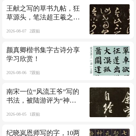
王献之写的草书九帖，狂
草源头，笔法超王羲之，
这才是草书的“天花板”！
2026-08-07
2
跟贴
颜真卿楷书集字古诗分享
学习欣赏！
2026-08-06
7
跟贴
南宋一位“风流王爷”写的
书法，被陆游评为“神
品”，董其昌：比得上米
2026-08-05
1
跟贴
芾！
纪晓岚恩师写的字，10两