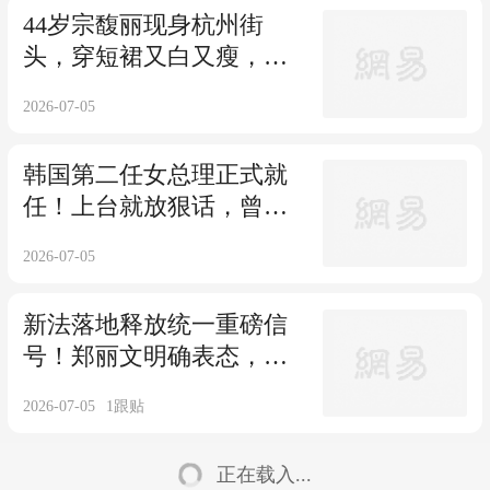
44岁宗馥丽现身杭州街
头，穿短裙又白又瘦，坐
百万豪车，婚姻成谜
2026-07-05
韩国第二任女总理正式就
任！上台就放狠话，曾是
国内百强企业CEO
2026-07-05
新法落地释放统一重磅信
号！郑丽文明确表态，台
湾未来归于大陆
2026-07-05
1
跟贴
正在载入...