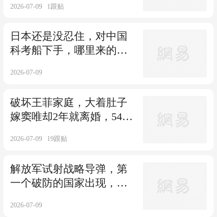
2026-07-09
1
跟贴
日本还是没忍住，对中国
科考船下手，哪里来的底
气？中方绝不惯着
2026-07-09
破坏王菲家庭，大着肚子
嫁窦唯却2年就离婚，54岁
高原如今咋样了
2026-07-09
19
跟贴
解放军试射战略导弹，第
一个破防的国家出现，中
国已通知澳洲政府
2026-07-09