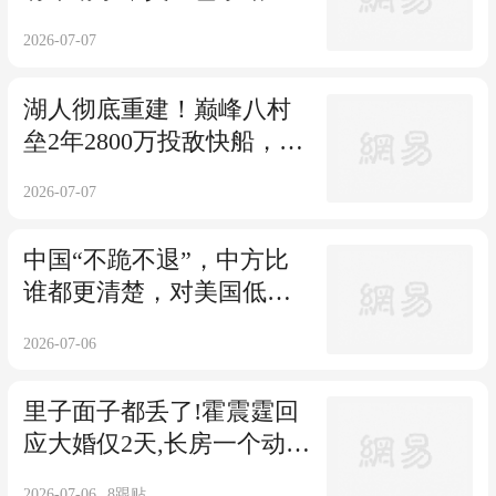
明年不给中方添乱
2026-07-07
湖人彻底重建！巅峰八村
垒2年2800万投敌快船，首
发五虎各奔东西
2026-07-07
中国“不跪不退”，中方比
谁都更清楚，对美国低头
的下场是什么
2026-07-06
里子面子都丢了!霍震霆回
应大婚仅2天,长房一个动作
暴露霍家处境
2026-07-06
8
跟贴