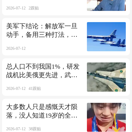
王晓玉携手13年
2026-07-12
2
跟贴
美军下结论：解放军一旦
动手，备用三种打法，摧
枯拉朽收台？
2026-07-12
总人口不到我国1%，研发
战机比美俄更先进，武器
从不依赖进口
2026-07-12
41
跟贴
大多数人只是感慨天才陨
落，没人知道19岁的全红
婵，早已满身重伤
2026-07-12
38
跟贴