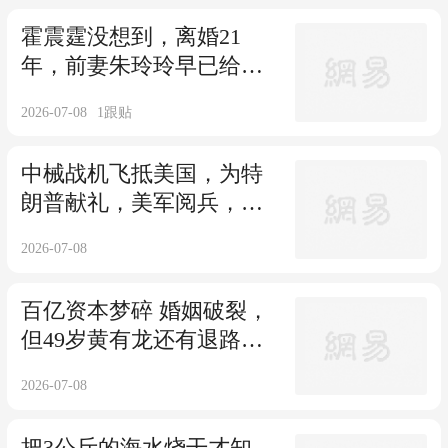
霍震霆没想到，离婚21
年，前妻朱玲玲早已给霍
启山安排好“后路”
2026-07-08
1
跟贴
中械战机飞抵美国，为特
朗普献礼，美军阅兵，不
如解放军十分之一
2026-07-08
百亿资本梦碎 婚姻破裂，
但49岁黄有龙还有退路，
她“功不可没”
2026-07-08
把3公斤的海水烧干才知