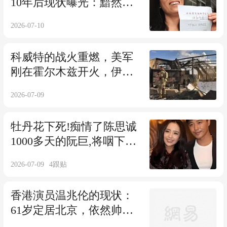
10年后现状曝光：黯然回
乡，老公已分手
2026-07-10
科威特的战火重燃，美军
刚在霍尔木兹开火，伊朗
反手甩出85连击
2026-07-09
牡丹花下死!痴情了陈思诚
1000多天的阮巨,将咽下和
丫丫同款苦果?
2026-07-09
4
跟贴
香港演员温兆伦的现状：
61岁定居北京，依然帅
气，10岁女儿很漂亮