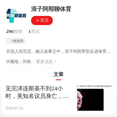
浪子阿邴聊体育
关注
296
粉丝
1
关注
3枚勋章
共览人间百态，融入故事之中，浪子阿邴带您走进体育的世界。
IP属地：河南
更多信息
文章
见完泽连斯基不到24小
时，美知名议员身亡，曾
三次率团窜访台湾
2026-07-14