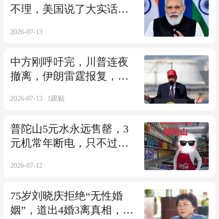
不理，美国说了大实话！
莫迪这次要失望了
2026-07-13
中方刚呼吁完，川普连夜
撤离，伊朗雷霆报复，精
准直捣美军七寸！
2026-07-13
1
跟贴
普陀山5元水永远售罄，3
元机常年断电，只不过这
回游客更硬气！
2026-07-12
75岁刘晓庆拒绝“无性婚
姻”，道出4婚3离真相，与