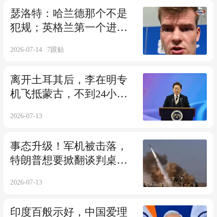
瑟洛特：哈兰德那个不是
犯规；英格兰第一个进球
完全是丑闻
2026-07-14
7
跟贴
离开土耳其后，李在明专
机飞抵蒙古，不到24小
时，朝鲜派人访华
2026-07-13
事态升级！军机被击落，
特朗普想要掀翻谈判桌？
中方表态亮明立场
2026-07-13
印度百般示好，中国爱理