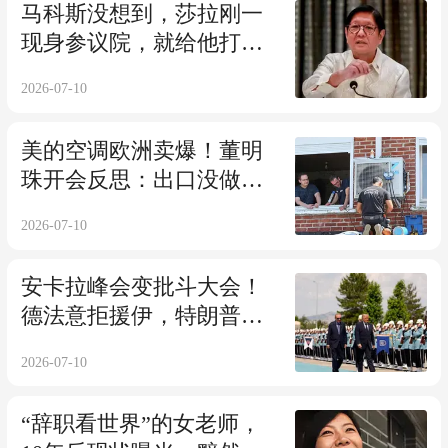
马科斯没想到，莎拉刚一
现身参议院，就给他打了
个措手不及
2026-07-10
美的空调欧洲卖爆！董明
珠开会反思：出口没做
好，渠道要变革
2026-07-10
安卡拉峰会变批斗大会！
德法意拒援伊，特朗普
怒：我要退群！
2026-07-10
“辞职看世界”的女老师，