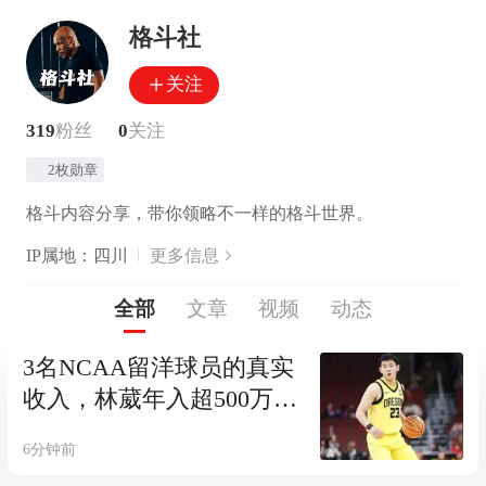
格斗社
关注
319
粉丝
0
关注
2枚勋章
格斗内容分享，带你领略不一样的格斗世界。
IP属地：四川
更多信息
全部
文章
视频
动态
3名NCAA留洋球员的真实
收入，林葳年入超500万，
不比CBA顶薪差！
6分钟前