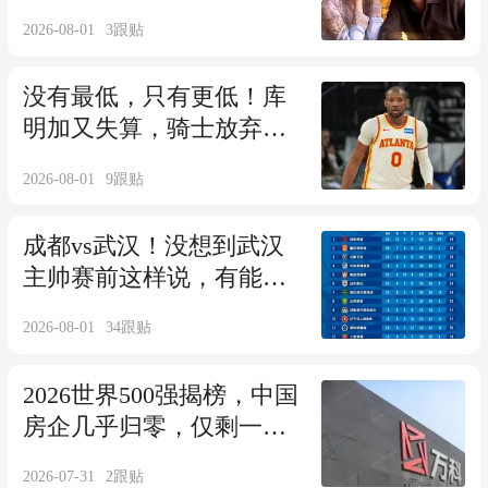
轨多次只是开胃菜
2026-08-01
3
跟贴
没有最低，只有更低！库
明加又失算，骑士放弃，
森林狼只给606万
2026-08-01
9
跟贴
成都vs武汉！没想到武汉
主帅赛前这样说，有能力
给对方制造困难！
2026-08-01
34
跟贴
2026世界500强揭榜，中国
房企几乎归零，仅剩一家
独苗艰难在榜
2026-07-31
2
跟贴