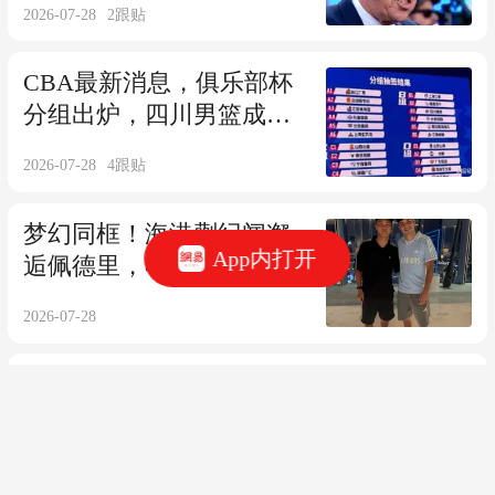
2026-07-28
2
跟贴
CBA最新消息，俱乐部杯
分组出炉，四川男篮成选
秀大会最大赢家！
2026-07-28
4
跟贴
梦幻同框！海港蒯纪闻邂
App内打开
逅佩德里，收获世界杯冠
军球星亲签球衣
2026-07-28
7月28日NBA交易动态：骑
士欲先签后换库明加&掘金
续约斯宾塞.琼斯
2026-07-28
9
跟贴