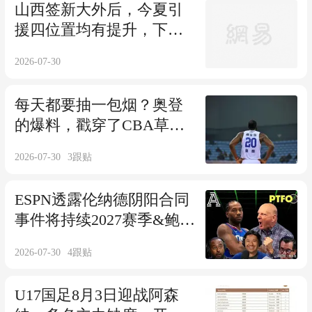
山西签新大外后，今夏引
援四位置均有提升，下赛
季要冲好成绩了！
2026-07-30
每天都要抽一包烟？奥登
的爆料，戳穿了CBA草台
班子的真实面目
2026-07-30
3
跟贴
ESPN透露伦纳德阴阳合同
事件将持续2027赛季&鲍尔
默拒不承认送钱
2026-07-30
4
跟贴
U17国足8月3日迎战阿森