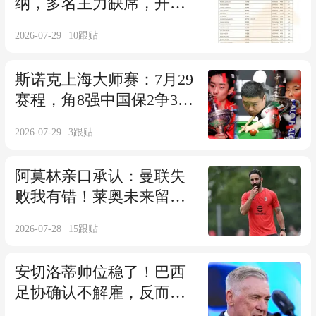
纳，多名主力缺席，开启
世少赛前关键练兵
2026-07-29
10
跟贴
斯诺克上海大师赛：7月29
赛程，角8强中国保2争3，
4将2场中国德比
2026-07-29
3
跟贴
阿莫林亲口承认：曼联失
败我有错！莱奥未来留足
悬念
2026-07-28
15
跟贴
安切洛蒂帅位稳了！巴西
足协确认不解雇，反而涨
薪续约到2030