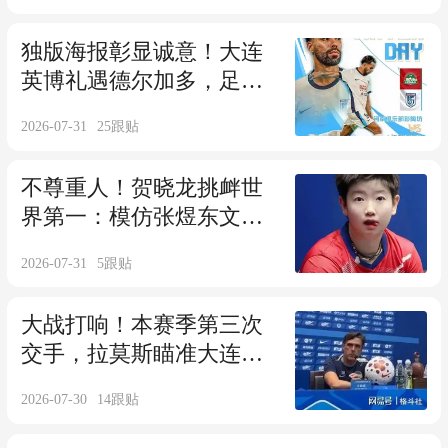
独版海报彰显诚意！大连
英博礼遇德尔加多，足球
城助力他迎来新生
2026-07-31
25
跟贴
不尊重人！贺晓龙挑衅世
界第一：模仿张煜东文
体，称准备报警
2026-07-31
5
跟贴
大战打响！本赛季第三次
交手，拉莫斯瞄准大连英
博完成主场复仇
2026-07-30
14
跟贴