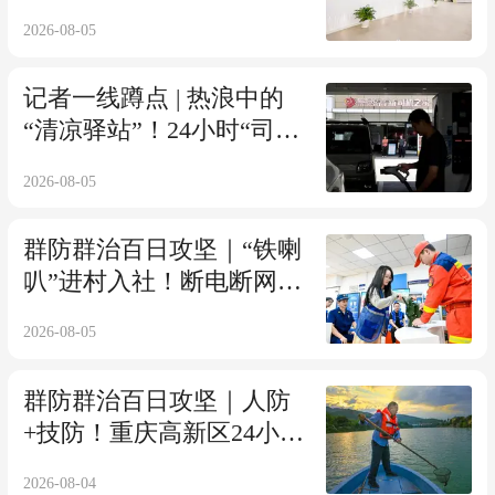
力科创幼苗茁壮成长
2026-08-05
记者一线蹲点 | 热浪中的
“清凉驿站”！24小时“司机
之家”温暖奔波赶路人
2026-08-05
群防群治百日攻坚｜“铁喇
叭”进村入社！断电断网也
能叫应居民群众
2026-08-05
群防群治百日攻坚｜人防
+技防！重庆高新区24小时
守牢湖库水岸“安全线”
2026-08-04