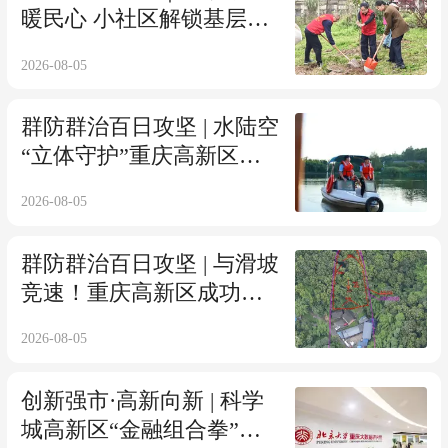
暖民心 小社区解锁基层治
理大密码
2026-08-05
群防群治百日攻坚 | 水陆空
“立体守护”重庆高新区织
密夏季防溺水安全网
2026-08-05
群防群治百日攻坚 | 与滑坡
竞速！重庆高新区成功化
解地质灾害险情
2026-08-05
创新强市·高新向新 | 科学
城高新区“金融组合拳”助