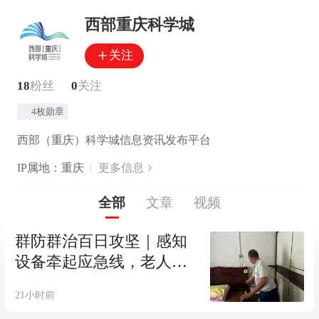
西部重庆科学城
关注
18
粉丝
0
关注
4枚勋章
西部（重庆）科学城信息资讯发布平台
IP属地：重庆
更多信息
全部
文章
视频
群防群治百日攻坚｜感知
设备牵起应急线，老人遇
事“有人应”
21小时前