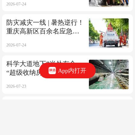
2026-07-24
防灾减灾一线 | 暑热逆行！
重庆高新区百余名应急救
援队员坚守一线守护城市
2026-07-24
平安
科学大道地下7米处有个
App内打开
“超级收纳房” 水、电、通
信等管线晒不着烫不着
2026-07-23
记者一线蹲点 | 冰火交替！
6000余名冻库搬运工坚守
一线保障市民菜篮子
2026-07-23