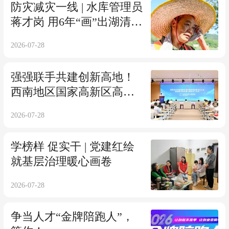
防灾减灾一线 | 水库管理员
蒋才岗 用6年“画”出湖清人
安新画卷
2026-07-28
强强联手共建创新高地！
西南地区国家高新区高质
量发展联盟落地科学城高
2026-07-28
新区
学榜样 促实干 | 党建红绘
就基层治理暖心画卷
2026-07-28
争当人才“金牌陪跑人”，