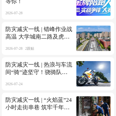
等你！
2026-07-28
防灾减灾一线 | 错峰作业战
高温 大学城南二路及虎溪
管网改造项目预计下月通
2026-07-28
2
跟贴
车
防灾减灾一线 | 热浪与车流
间“骑”迹坚守！骁骑队员
护航城市“动脉”
2026-07-24
防灾减灾一线 | “火焰蓝”24
小时走街串巷 筑牢千年古
镇防火屏障