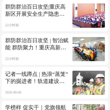
群防群治百日攻坚|重庆高
新区开展安全生产隐患排
查及执法检查能力提升专
22小时前
题培训
群防群治百日攻坚 | 智治赋
能 群防聚力！重庆高新区
推进实战技能培训下沉，
22小时前
筑牢基层平安防线
记者一线蹲点 | 热浪“蒸笼”
下的掘进者！轨道建设者
高温坚守铺就城市新动脉
2026-08-06
学榜样 促实干｜党旗领航