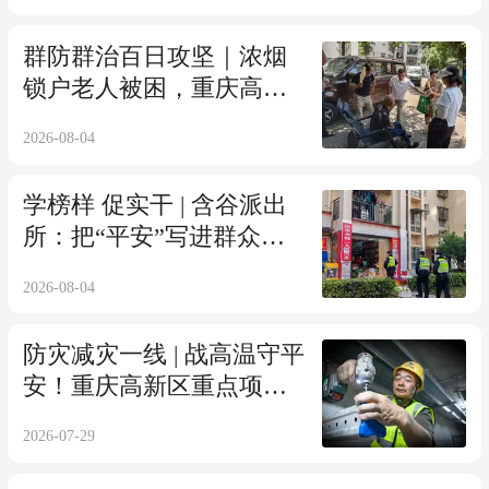
群防群治百日攻坚｜浓烟
锁户老人被困，重庆高新
区多方联动上演暖心救援
2026-08-04
学榜样 促实干 | 含谷派出
所：把“平安”写进群众日
常
2026-08-04
防灾减灾一线 | 战高温守平
安！重庆高新区重点项目
建设加速度
2026-07-29