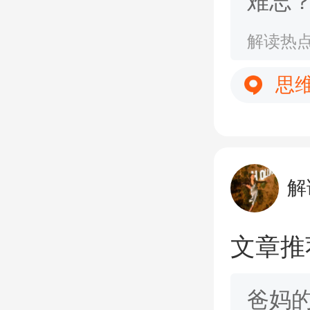
难忘
这么
解读热
思
解
文章推
爸妈