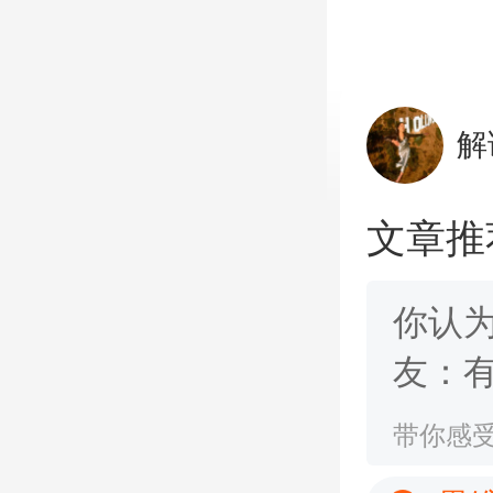
解
文章推
你认
友：
损人
带你感