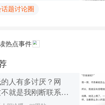
会话题讨论圈
读热点事件
荐
低的人有多讨厌？网
这不就是我刚断联系的
吗