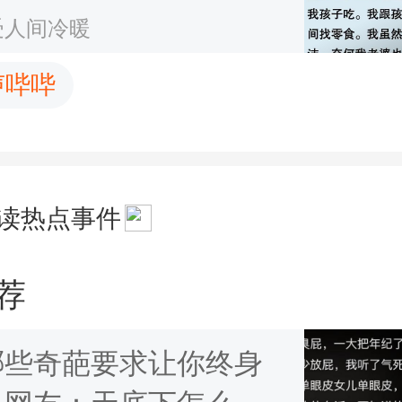
，没有之一
受人间冷暖
声哔哔
读热点事件
荐
哪些奇葩要求让你终身