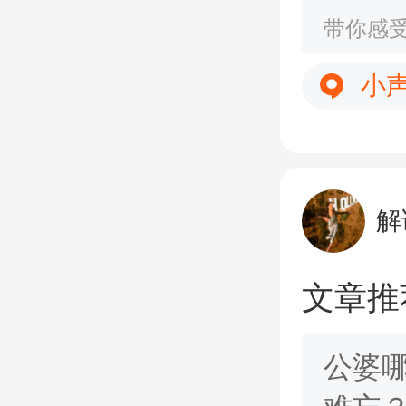
父母
带你感
小
解
文章推
公婆