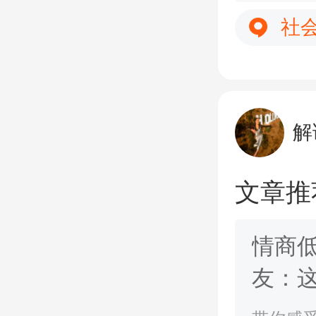
社
解
文章推
情商
友：
朋友