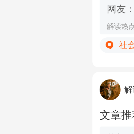
网友
型的
解读热
社
解
文章推