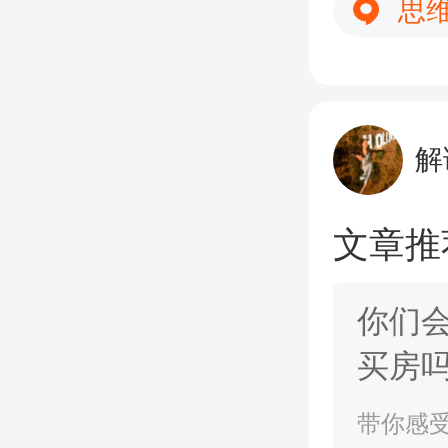
思
解
文章推
你们
买房
若只
带你感