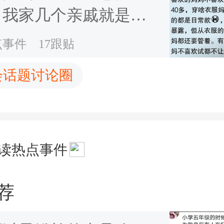
：我家几个亲戚就是典
这种人
点事件
17跟贴
会话题讨论圈
读热点事件
荐