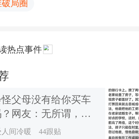
维破局圈
读热点事件
荐
会怪父母没有给你买车
吗？网友：无所谓，但
给我哥买我会生气
受人间冷暖
44跟贴