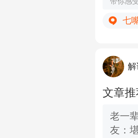
带你感
七
解
文章推
老一
友：