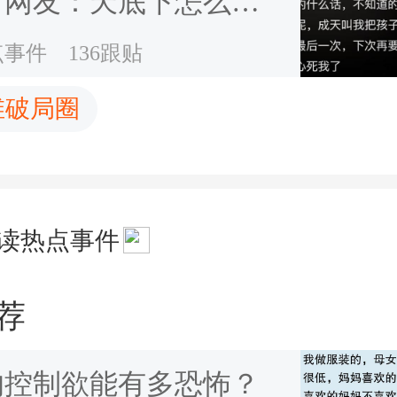
？网友：天底下怎么有
讨厌的婆婆
点事件
136跟贴
维破局圈
读热点事件
荐
的控制欲能有多恐怖？