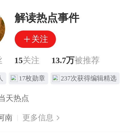
解读热点事件
关注
丝
15
关注
13.7万
被推荐
人
17枚勋章
237次获得编辑精选
当天热点
河南
更多信息