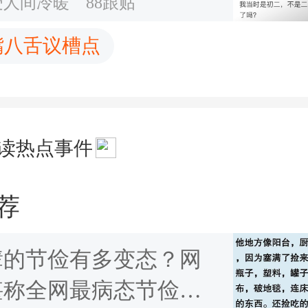
受人间冷暖
88跟贴
嘴八舌议槽点
读热点事件
荐
辈的节俭有多变态？网
堪称全网最病态节俭的