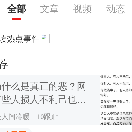
全部
文章
视频
动态
读热点事件
荐
为什么是真正的恶？网
有些人损人不利己也要
，就是看不惯你
受人间冷暖
10跟贴