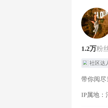
1.2万
粉
社区达
带你阅尽
IP属地：