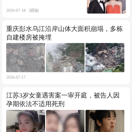
清
2026-07-18
3
跟贴
重庆彭水乌江沿岸山体大面积崩塌，多栋
自建楼房被掩埋
2026-07-17
江苏3岁女童遇害案一审开庭，被告人因
孕期依法不适用死刑