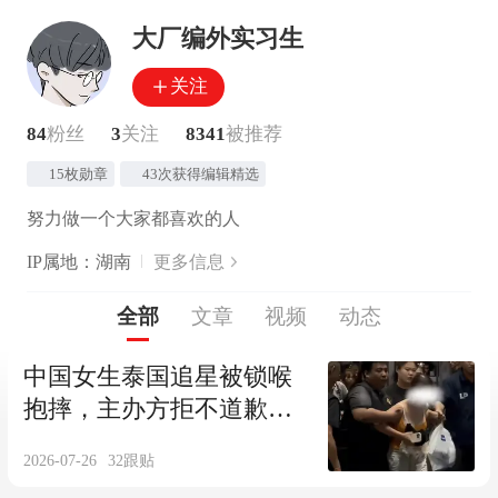
大厂编外实习生
关注
84
粉丝
3
关注
8341
被推荐
15枚勋章
43次获得编辑精选
努力做一个大家都喜欢的人
IP属地：湖南
更多信息
全部
文章
视频
动态
中国女生泰国追星被锁喉
抱摔，主办方拒不道歉反
倒还要起诉受害者
2026-07-26
32
跟贴