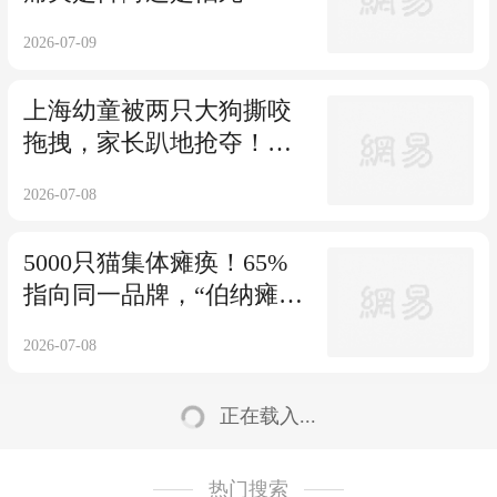
州白骨案明天开庭
2026-07-09
上海幼童被两只大狗撕咬
拖拽，家长趴地抢夺！又
是未拴绳惹的祸？
2026-07-08
5000只猫集体瘫痪！65%
指向同一品牌，“伯纳瘫”
到底怎么回事？
2026-07-08
正在载入...
热门搜索