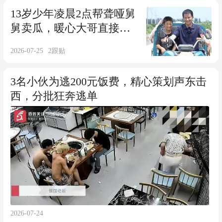
13岁少年凌晨2点帮聋哑舅
舅卖瓜，暖心大哥直接包
下全村50吨西瓜
2026-07-25
2
跟贴
3名小伙为逃200元饭费，精心策划声东击
西，分批狂奔逃单
2026-07-24