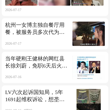
2026-07-17
杭州一女博主独自餐厅用
餐，被服务员多次代为邀
约
2026-07-17
当年硬刚王健林的网红县
长徐刘蔚，免职6天后火速
被查
2026-07-16
LV六次起诉国知局，5年
1691起维权诉讼，想垄断
我国传统花纹？