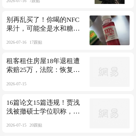
2026-07-16
7
跟贴
别再乱买了！你喝的NFC
果汁，可能全是水和糖浆
勾兑的
2026-07-16
17
跟贴
租客租住房屋18年退租遭
索赔25万，法院：恢复原
状不等于恢复如新
2026-07-15
16篇论文15篇违规！贾浅
浅被撤硕士学位职称，博
士学位依然保留？
2026-07-15
20
跟贴