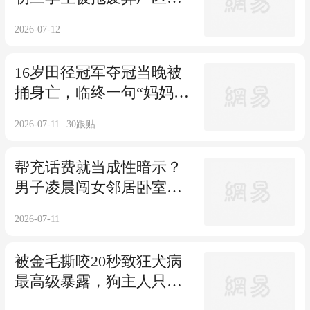
殴8分钟
2026-07-12
16岁田径冠军夺冠当晚被
捅身亡，临终一句“妈妈我
好疼”刺痛全网
2026-07-11
30
跟贴
帮充话费就当成性暗示？
男子凌晨闯女邻居卧室获
刑一年半
2026-07-11
被金毛撕咬20秒致狂犬病
最高级暴露，狗主人只愿
担三成责任？