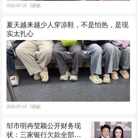
2026-07-20
2
跟贴
夏天越来越少人穿凉鞋，不是怕热，是现
实太扎心
2026-07-19
5
跟贴
邹市明冉莹颖公开财务现
状：三家银行欠款全部还