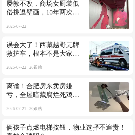
屡教不改，商场女厕装低
俗挑逗壁画，10年两次擦
边营销太离谱
2026-07-22
误会大了！西藏越野无牌
救护车，根本不是大家想
的那样
2026-07-22
26
跟贴
离谱！合肥房东卖房嫌
亏，全屋暗藏腐烂死鸡报
复新业主
2026-07-21
30
跟贴
俩孩子点燃电梯按钮，物业选择不追责！