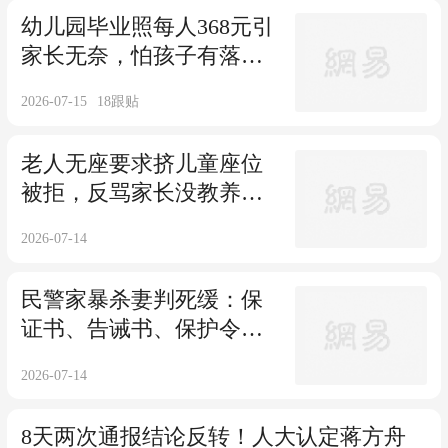
幼儿园毕业照每人368元引
家长无奈，怕孩子有落差
只能交钱
2026-07-15
18
跟贴
老人无座要求挤儿童座位
被拒，反骂家长没教养，
别拿道德绑架规则
2026-07-14
民警家暴杀妻判死缓：保
证书、告诫书、保护令，
为何全失效？
2026-07-14
8天两次通报结论反转！人大认定蒋方舟