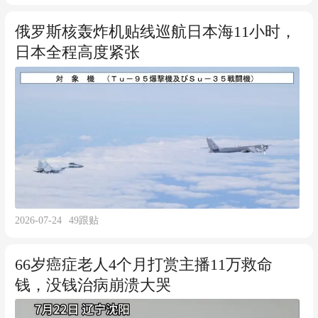
俄罗斯核轰炸机贴线巡航日本海11小时，
日本全程高度紧张
2026-07-24
49
跟贴
66岁癌症老人4个月打赏主播11万救命
钱，没钱治病崩溃大哭