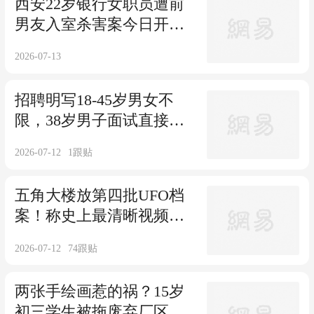
西安22岁银行女职员遭前
男友入室杀害案今日开
庭，家属诉求死刑
2026-07-13
招聘明写18-45岁男女不
限，38岁男子面试直接被
拒
2026-07-12
1
跟贴
五角大楼放第四批UFO档
案！称史上最清晰视频，
关键内容全涂黑了
2026-07-12
74
跟贴
两张手绘画惹的祸？15岁
初三学生被拖废弃厂区围