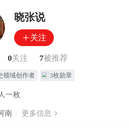
晓张说
关注
0
关注
7
被推荐
史领域创作者
3枚勋章
人一枚
河南
更多信息