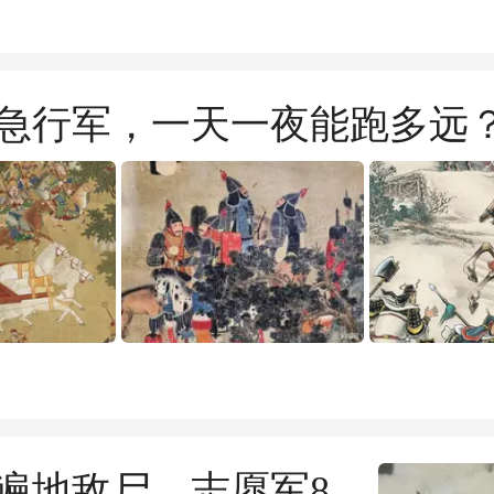
急行军，一天一夜能跑多远
遍地敌尸，志愿军8