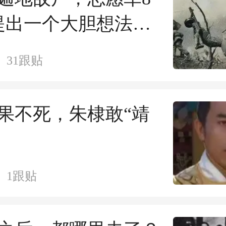
提出一个大胆想法，
员生还
31
跟贴
果不死，朱棣敢“靖
？
1
跟贴