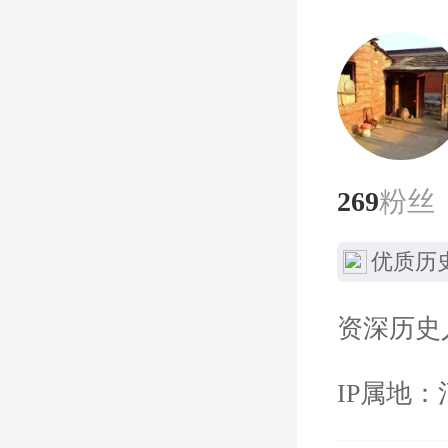
269
粉丝
优质历
资深历史
IP属地：