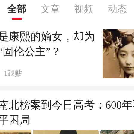
全部
文章
视频
动态
是康熙的嫡女，却为
“固伦公主”？
1
跟贴
南北榜案到今日高考：600
平困局