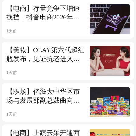
【电商】存量竞争下增速
换挡，抖音电商2026年多
维战略调整，蓄力长效增
1天前
长
【美妆】OLAY第六代超红
瓶发布，见证抗老进入细
胞自生新时代
1天前
【职场】亿滋大中华区市
场与发展部副总裁曲向明
离任，范睿思临时接棒操
1天前
盘
【电商】上蔬云采开通西