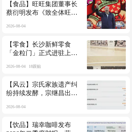
【食品】旺旺集团董事长
蔡衍明发布《致全体旺旺
人的一封信》，直面内部
2026-08-04
经营短板并推进改革整改
【零食】长沙新鲜零食
「金粒门」正式进驻上
海，首店落地上海万象城
2026-08-04
18
跟贴
【风云】宗氏家族遗产纠
纷持续发酵，宗继昌出任
新公司董事长、杜建英为
2026-08-04
实控人
【饮品】瑞幸咖啡发布