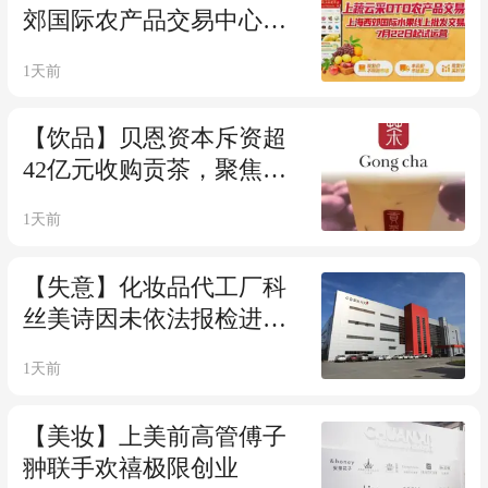
郊国际农产品交易中心线
上交易！开启农产品批发
1天前
即时交易新模式
【饮品】贝恩资本斥资超
42亿元收购贡茶，聚焦海
外市场扩张
1天前
【失意】化妆品代工厂科
丝美诗因未依法报检进口
原料被罚超10万元
1天前
【美妆】上美前高管傅子
翀联手欢禧极限创业