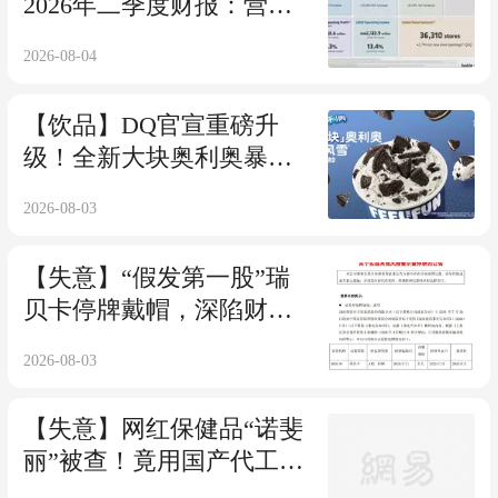
2026年二季度财报：营收
稳健增长，用户规模、门
2026-08-04
店数量持续刷新行业纪录
【饮品】DQ官宣重磅升
级！全新大块奥利奥暴风
雪8月1日全面上市
2026-08-03
【失意】“假发第一股”瑞
贝卡停牌戴帽，深陷财务
造假风波
2026-08-03
【失意】网红保健品“诺斐
丽”被查！竟用国产代工冒
充澳洲进口