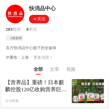
快消品中心
关注
283
粉丝
0
关注
6枚勋章
东方快消品中心旗下的全媒体
IP属地：上海
更多信息
全部
文章
视频
【营养品】重磅！日本麒
麟控股120亿收购营养巨头
健美生
21小时前