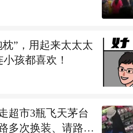
晚
抱枕”，用起来太太太
连小孩都喜欢！
走超市3瓶飞天茅台
路多次换装、请路人