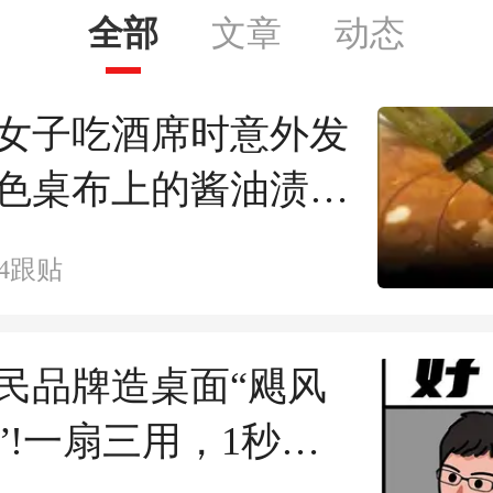
全部
文章
动态
女子吃酒席时意外发
色桌布上的酱油渍被
秋葵黏液吸附，瞬间
4
跟贴
”，网友纷纷感叹：这
比美白广告
国民品牌造桌面“飓风
”!一扇三用，1秒享