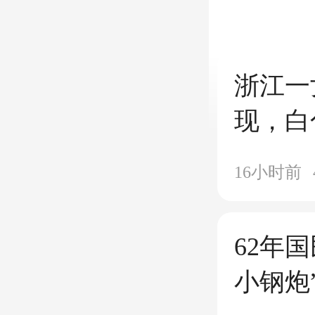
浙江一
现，白
滴落的
16小时前
变“白
效果堪
62年
小钢炮