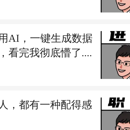
风....不到百元!
用AI，一键生成数据
，看完我彻底懵了....
人，都有一种配得感