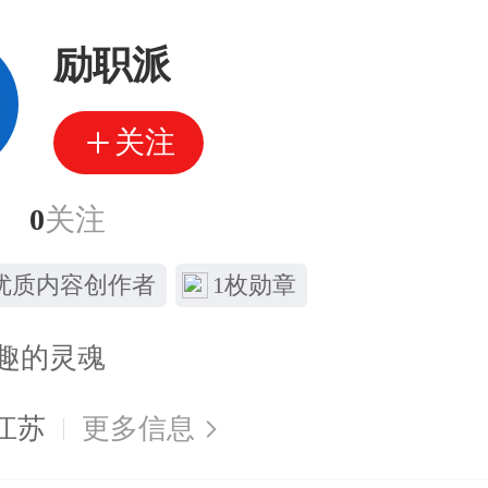
励职派
关注
0
关注
优质内容创作者
1枚勋章
趣的灵魂
江苏
更多信息