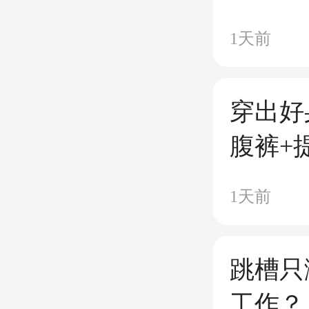
帮忙代
1天前
电梯楼
反侦查
穿出好
腹裤+
1天前
跳槽只
工作？