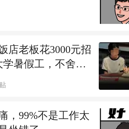
饭店老板花3000元招
1大学暑假工，不舍其
，退掉孩子12000元
贴
，腾出包间请对方
子”辅导作业，网友：
痛，99%不是工作太
会算