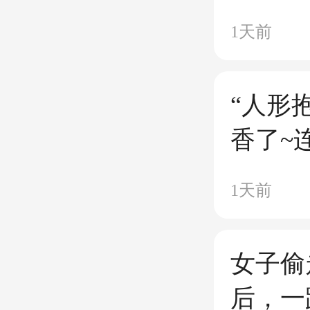
知道太
1天前
“人形
香了~
1天前
女子偷
后，一