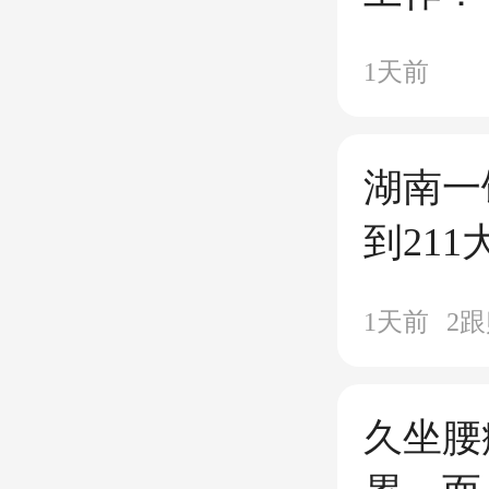
1天前
湖南一
到21
端盘子
1天前
2
跟
暑期班
“带孩
久坐腰
这老板