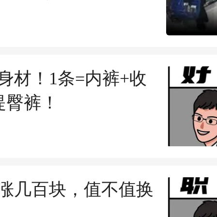
叫网约车、故意错按
层按钮，警方:她的
意识远超常人
身材！1条=内裤+收
提臀裤！
涨几百块，值不值换