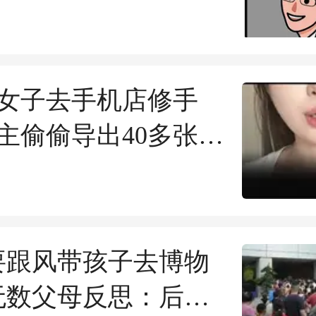
女子去手机店修手
主偷偷导出40多张私
，翻看相册微信50多
女子愤怒报警，谁
主的处理方式，惹女
要跟风带孩子去博物
无数父母反思：后悔