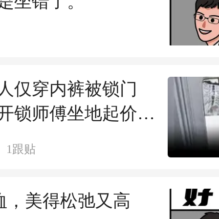
是坐错了。
人仅穿内裤被锁门
开锁师傅坐地起价，
元涨至450元，事后家属
1
跟贴
差价被拉黑，师傅：
他自己同意的？”
恤，美得松弛又高