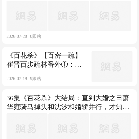
差评，剧真的有这么拉垮吗？
2026-07-20
0
跟贴
《百花杀》【百密一疏】
崔晋百步疏林番外①：步
疏林流连青楼，崔晋百吃
2026-07-19
9
跟贴
醋深夜抓人
36集《百花杀》大结局：直到大婚之日萧
华雍骑马掉头和沈汐和婚轿并行，才知沈
汐和为啥不选萧长卿，也不选萧长赢，而
是选择体弱短命的他