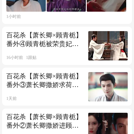
1小时前
百花杀【萧长卿×顾青栀】
番外④顾青栀被荣贵妃刁
难，萧长卿狂奔护妻
16小时前
1
跟贴
百花杀【萧长卿×顾青栀】
番外③萧长卿撒娇求荷
包，信王 府众人直呼王 爷
1天前
中邪了
百花杀【萧长卿×顾青栀】
番外②萧长卿撒娇进顾青