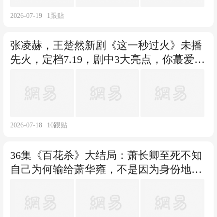
2026-07-19
1
跟贴
张凌赫，王楚然新剧《这一秒过火》未播
先火，定档7.19，剧中3大亮点，你蕞爱哪
一个？
2026-07-18
10
跟贴
36集《百花杀》大结局：萧长卿至死不知
自己为何输给萧华雍，不是因为身份地
位，也不是因为颜值，而是千金难买沈汐
和愿意