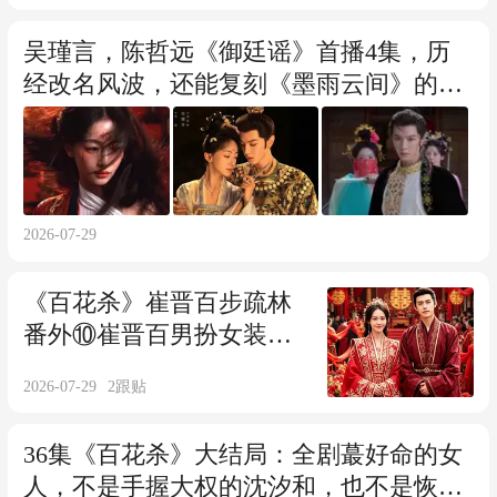
吴瑾言，陈哲远《御廷谣》首播4集，历
经改名风波，还能复刻《墨雨云间》的黑
马战绩吗？观众的评价一针见血
2026-07-29
《百花杀》崔晋百步疏林
番外⑩崔晋百男扮女装嫁
步疏林，成名正言顺世子
2026-07-29
2
跟贴
妃
36集《百花杀》大结局：全剧蕞好命的女
人，不是手握大权的沈汐和，也不是恢复