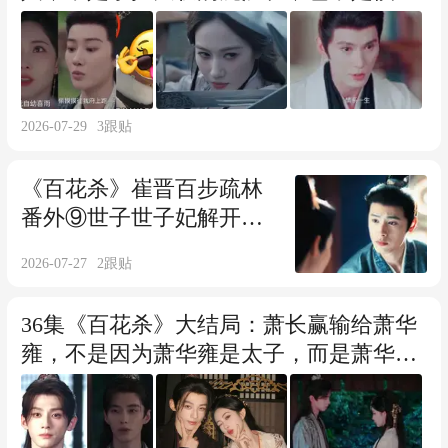
女 装的步疏林，而是从未露面的她
2026-07-29
3
跟贴
《百花杀》崔晋百步疏林
番外⑨世子世子妃解开心
结，携手上京平叛
2026-07-27
2
跟贴
36集《百花杀》大结局：萧长赢输给萧华
雍，不是因为萧华雍是太子，而是萧华雍
这点，他永远比不上