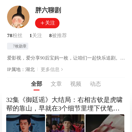
胖六聊剧
关注
78
粉丝
1
关注
8
被推荐
7枚勋章
爱影视，爱分享90后宝妈一枚，让咱们一起快乐追剧。 解读角色故事，品味悦己人生~~
IP属地：湖北
更多信息
全部
文章
视频
动态
32集《御廷谣》大结局：右相古钦是虎啸
帮的靠山，早就在3个细节里埋下伏笔，
你发现几个？