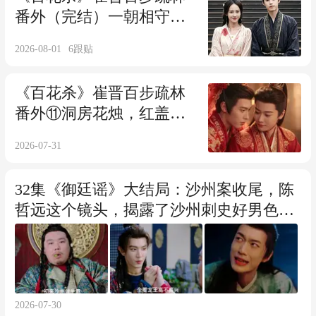
番外（完结）一朝相守，
便是余生岁岁年年
2026-08-01
6
跟贴
《百花杀》崔晋百步疏林
番外⑪洞房花烛，红盖头
下世子妃美味至极
2026-07-31
32集《御廷谣》大结局：沙州案收尾，陈
哲远这个镜头，揭露了沙州刺史好男色的
真 相
2026-07-30