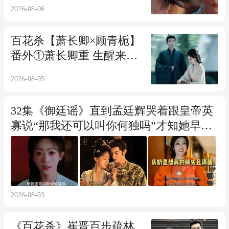
栀马车，顾青栀满脸不可
2026-08-06
置信！
百花杀【萧长卿×顾青栀】
番外①萧长卿重 生醒来，
向皇帝告假，进寺寻顾青
2026-08-05
栀
32集《御廷谣》直到孟廷辉哭着跟皇帝英
寡说“那我还可以叫你何独吗”才知她早已
和刘晓庆一样，跳出了伪大女主的怪圈
2026-08-03
《百花杀》崔晋百步疏林