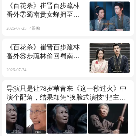
《百花杀》崔晋百步疏林
番外⑦蜀南贵女蜂拥至崔
晋百身边，步疏林吃醋离
2026-07-25
4
跟贴
开！
《百花杀》崔晋百步疏林
番外⑥步疏林偷回蜀南，
崔晋百千里追妻
2026-07-24
导演只是让78岁苇青来《这一秒过火》中
演个配角，结果却凭“换脸式演技”把主角
的风头给抢了