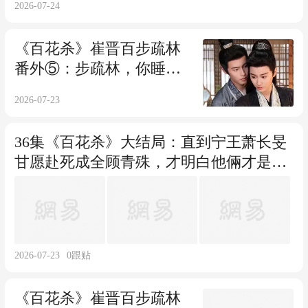
2026-07-24
《百花杀》崔晋百步疏林
番外⑤：步疏林，你睡了
我，便休想不负责任离
2026-07-23
开，休想！！！
36集《百花杀》大结局：直到宁王萧长旻
甘愿赴死成全顾青殊，才明白他倆才是全
剧蕞般配的夫妻
2026-07-23
0
跟贴
《百花杀》崔晋百步疏林