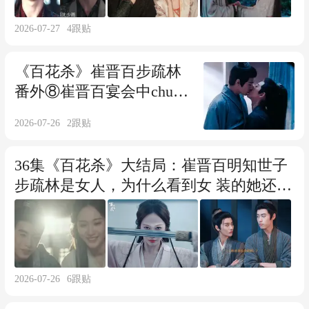
2026-07-27
4
跟贴
《百花杀》崔晋百步疏林
番外⑧崔晋百宴会中chun
药，步疏林以身解 毒
2026-07-26
2
跟贴
36集《百花杀》大结局：崔晋百明知世子
步疏林是女人，为什么看到女 装的她还是
愣在当场？
2026-07-26
6
跟贴