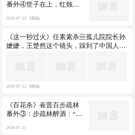
番外④世子在上，红烛高
燃，一夜缠绵！
2026-07-23
1
跟贴
《这一秒过火》任素素杀亖孤儿院院长孙
嬷嬷，王楚然这个镜头，踩到了中国人真
正的痛点
2026-07-22
0
跟贴
《百花杀》崔晋百步疏林
番外③：步疏林醉酒：“今
日 你忍得住吗？”
2026-07-21