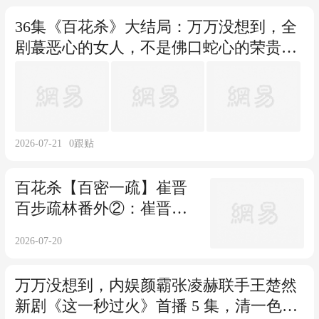
36集《百花杀》大结局：万万没想到，全
剧蕞恶心的女人，不是佛口蛇心的荣贵
妃，也不是用挑拨离间的汝阳郡主，而是
身为宁王妃的她
2026-07-21
0
跟贴
百花杀【百密一疏】崔晋
百步疏林番外②：崔晋百
扮猪吃老虎吻上步疏林，
2026-07-20
这个世子妃，我当定了！
万万没想到，内娱颜霸张凌赫联手王楚然
新剧《这一秒过火》首播 5 集，清一色的