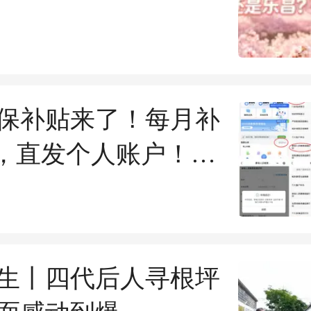
保补贴来了！每月补
%，直发个人账户！乐
快D来睇~
生丨四代后人寻根坪