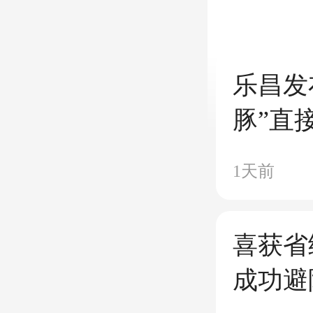
乐昌发
豚”直
当空调
1天前
喜获省
成功避