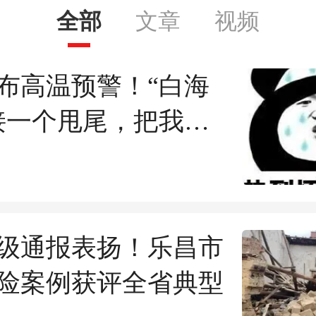
全部
文章
视频
布高温预警！“白海
接一个甩尾，把我们
外机了？
级通报表扬！乐昌市
险案例获评全省典型