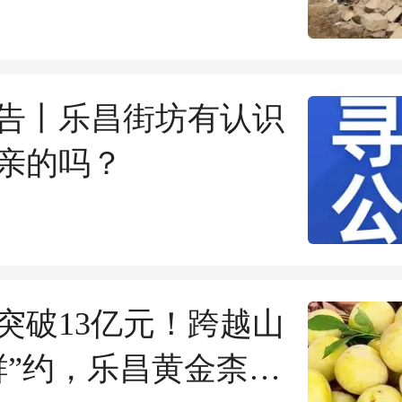
告丨乐昌街坊有认识
亲的吗？
突破13亿元！跨越山
鲜”约，乐昌黄金柰李