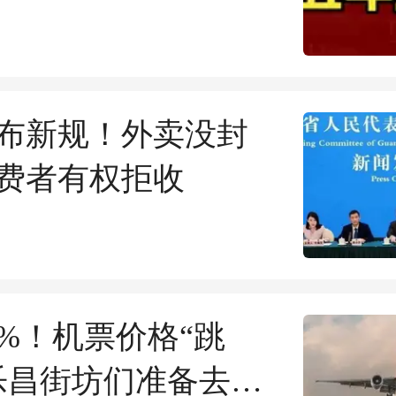
布新规！外卖没封
费者有权拒收
4%！机票价格“跳
乐昌街坊们准备去哪