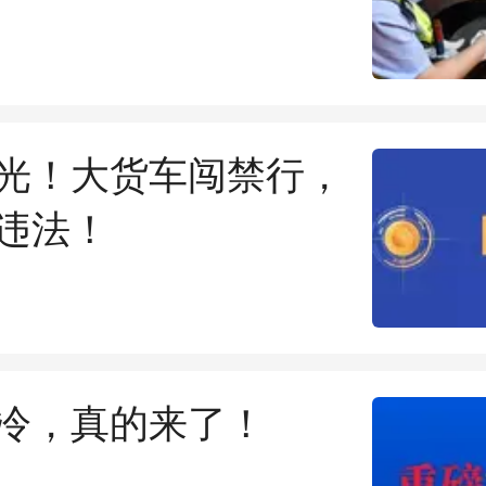
光！大货车闯禁行，
违法！
冷，真的来了！