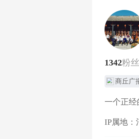
1342
粉
商丘广
一个正经
IP属地：