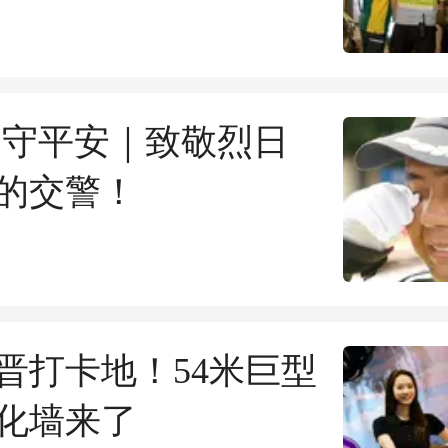
 守平安｜致敬烈日
的交警！
晋打卡地！54米巨型
化墙来了