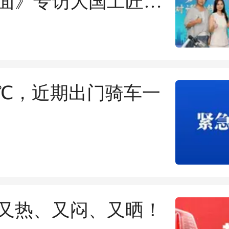
面》专访大国工匠游
4℃，近期出门骑车一
又热、又闷、又晒！