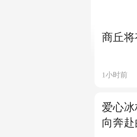
商丘将
1小时前
爱心冰
向奔赴