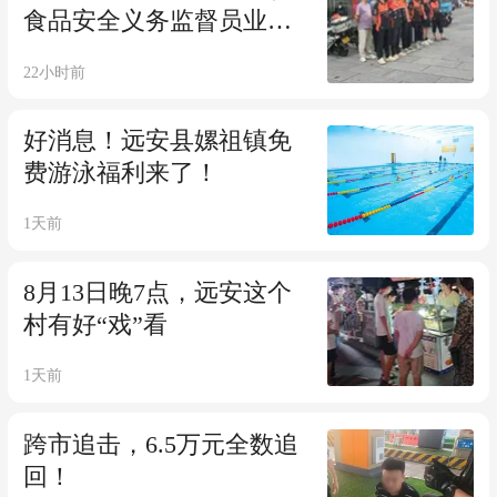
食品安全义务监督员业务
指导暨“随手拍”社会共治
22小时前
行动
好消息！远安县嫘祖镇免
费游泳福利来了！
1天前
8月13日晚7点，远安这个
村有好“戏”看
1天前
跨市追击，6.5万元全数追
回！