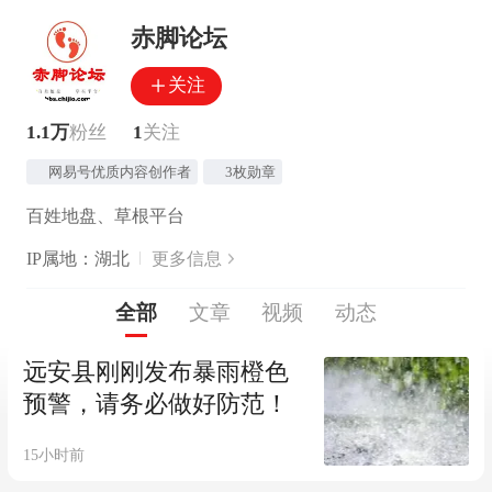
赤脚论坛
关注
1.1万
粉丝
1
关注
网易号优质内容创作者
3枚勋章
百姓地盘、草根平台
IP属地：湖北
更多信息
全部
文章
视频
动态
远安县刚刚发布暴雨橙色
预警，请务必做好防范！
15小时前